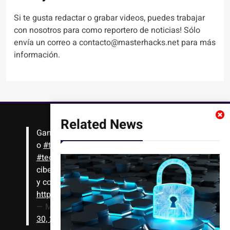
Si te gusta redactar o grabar videos, puedes trabajar
con nosotros para como reportero de noticias! Sólo
envía un correo a contacto@masterhacks.net para más
información.
Related News
Gana
#Bitcoin
solo con leer artículos, noticias
o
#tutoriales
interesantes de ciencia,
#tecnología
,
#criptomonedas
, seguridad
cibernética y más!! Sólo tienes que registrarte
y comenzar a navegar
https://t.co/1KjkllJEit
— Masterhacks (@Masterhacks_net)
August
30, 2020