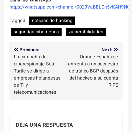
https://whatsapp.com/channel/0029VaBBLCn5vKAH9NO
Tagged:
noticias de hacking
seguridad cibernetica
vulnerabilidades
Navegación
Previous:
Next:
La campaña de
Orange España se
de
ciberespionaje Sea
enfrenta a un secuestro
entradas
Turtle se dirige a
de tráfico BGP después
empresas holandesas
del hackeo a su cuenta
de TI y
RIPE
telecomunicaciones
DEJA UNA RESPUESTA