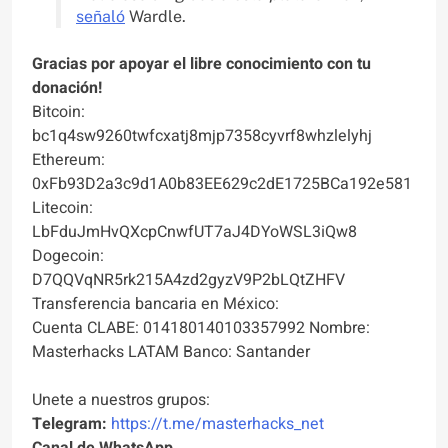
señaló
Wardle.
Gracias por apoyar el libre conocimiento con tu
donación!
Bitcoin:
bc1q4sw9260twfcxatj8mjp7358cyvrf8whzlelyhj
Ethereum:
0xFb93D2a3c9d1A0b83EE629c2dE1725BCa192e581
Litecoin:
LbFduJmHvQXcpCnwfUT7aJ4DYoWSL3iQw8
Dogecoin:
D7QQVqNR5rk215A4zd2gyzV9P2bLQtZHFV
Transferencia bancaria en México:
Cuenta CLABE: 014180140103357992 Nombre:
Masterhacks LATAM Banco: Santander
Unete a nuestros grupos:
Telegram:
https://t.me/masterhacks_net
Canal de WhatsApp