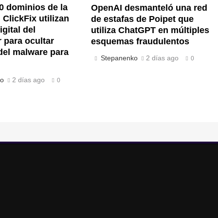
0 dominios de la
OpenAI desmanteló una red
ClickFix utilizan
de estafas de Poipet que
igital del
utiliza ChatGPT en múltiples
 para ocultar
esquemas fraudulentos
del malware para
Stepanenko
2 días ago
0
ko
2 días ago
0