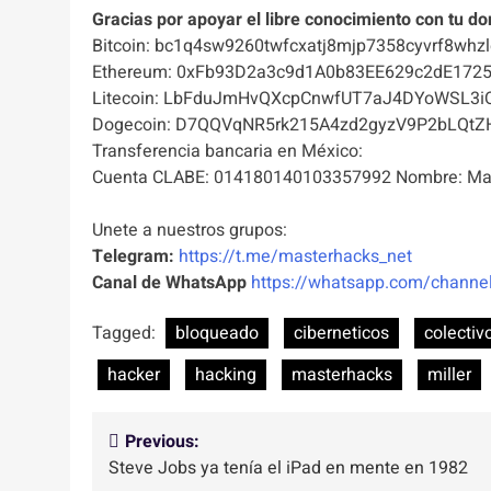
Gracias por apoyar el libre conocimiento con tu do
Bitcoin: bc1q4sw9260twfcxatj8mjp7358cyvrf8whzl
Ethereum: 0xFb93D2a3c9d1A0b83EE629c2dE172
Litecoin: LbFduJmHvQXcpCnwfUT7aJ4DYoWSL3i
Dogecoin: D7QQVqNR5rk215A4zd2gyzV9P2bLQtZ
Transferencia bancaria en México:
Cuenta CLABE: 014180140103357992 Nombre: Mas
Unete a nuestros grupos:
Telegram:
https://t.me/masterhacks_net
Canal de WhatsApp
https://whatsapp.com/chan
Tagged:
bloqueado
ciberneticos
colectiv
hacker
hacking
masterhacks
miller
Navegación
Previous:
Steve Jobs ya tenía el iPad en mente en 1982
de