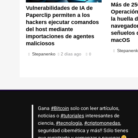
Más de 25
Vulnerabilidades de IA de
Operación 
Paperclip permiten a los
la huella d
hackers ejecutar comandos
navegador
del host mediante
señuelos 
importaciones de agentes
macOS
maliciosos
Stepanen
Stepanenko
2 días ago
0
Gana
#Bitcoin
solo con leer artículos,
noticias o
#tutoriales
interesantes de
ciencia,
#tecnología
,
#criptomonedas
,
seguridad cibernética y más!! Sólo tienes