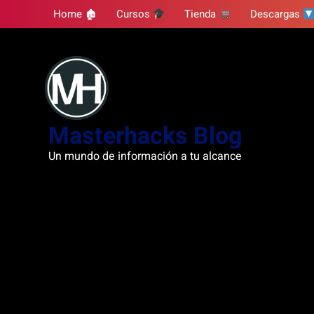
Skip
Home 🏚
Cursos
Tienda
Descargas
to
content
Masterhacks Blog
Un mundo de información a tu alcance