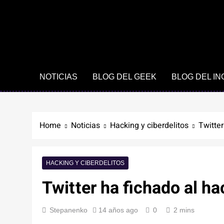
NOTICIAS
BLOG DEL GEEK
BLOG DEL I
Home
Noticias
Hacking y ciberdelitos
Twitter
HACKING Y CIBERDELITOS
Twitter ha fichado al ha
Stepanenko
14 años ago
0
2 mins