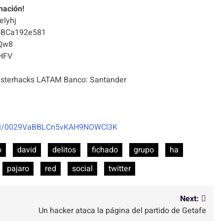
nación!
elyhj
5BCa192e581
Qw8
HFV
terhacks LATAM Banco: Santander
nel/0029VaBBLCn5vKAH9NOWCl3K
o
david
delitos
fichado
grupo
ha
pajaro
red
social
twitter
Next:
Un hacker ataca la página del partido de Getafe