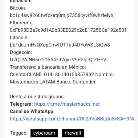
donación!
Bitcoin:
bc1q4sw9260twfcxatj8mjp7358cyvrf8whzlelyhj
Ethereum:
0xFb93D2a3c9d1A0b83EE629c2dE1725BCa192e581
Litecoin:
LbFduJmHvQXcpCnwfUT7aJ4DYoWSL3iQw8
Dogecoin:
D7QQVqNR5rk215A4zd2gyzV9P2bLQtZHFV
Transferencia bancaria en México:
Cuenta CLABE: 014180140103357992 Nombre:
Masterhacks LATAM Banco: Santander
Unete a nuestros grupos:
Telegram:
https://t.me/masterhacks_net
Canal de WhatsApp
https://whatsapp.com/channel/0029VaBBLCn5vKAH9NO
Tagged:
cyberoam
firewall