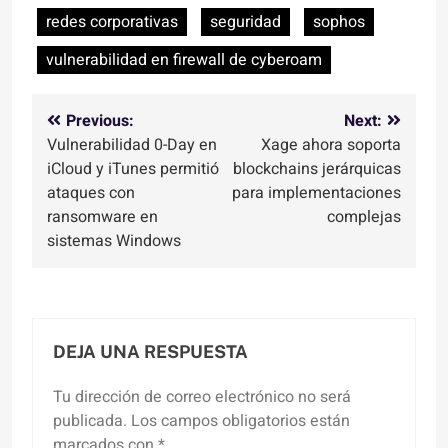
redes corporativas
seguridad
sophos
vulnerabilidad en firewall de cyberoam
Navegación
Previous:
Next:
Vulnerabilidad 0-Day en
Xage ahora soporta
de
iCloud y iTunes permitió
blockchains jerárquicas
entradas
ataques con
para implementaciones
ransomware en
complejas
sistemas Windows
DEJA UNA RESPUESTA
Tu dirección de correo electrónico no será
publicada.
Los campos obligatorios están
marcados con
*