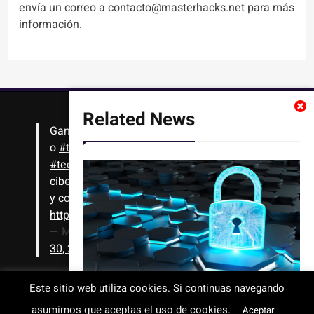
envía un correo a contacto@masterhacks.net para más
información.
Related News
Gana
#Bitcoin
solo con leer artículos, noticias
o
#tutoriales
interesantes de ciencia,
#tecnología
,
#criptomonedas
, seguridad
cibernética y más!! Sólo tienes que registrarte
y comenzar a navegar
https://t.co/1KjkllJEit
— Masterhacks (@Masterhacks_net)
August
30, 2020
Este sitio web utiliza cookies. Si continuas navegando
Vulnerabilidades de IA de Paperclip
asumimos que aceptas el uso de cookies.
Todos los derechos reservados © 2008-2026 - www.masterhacks.net
Aceptar
permiten a los hackers ejecutar