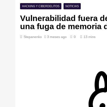
HACKING Y CIBERDELITOS
NOTICIAS
Vulnerabilidad fuera d
una fuga de memoria 
Stepanenko
3 meses ago
0
13 mins