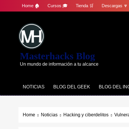
Skip
Home 🏚
Cursos 🎓
Tienda 🛒
Descargas 🔽
to
content
Masterhacks Blog
Un mundo de información a tu alcance
NOTICIAS
BLOG DEL GEEK
BLOG DEL I
Home
Noticias
Hacking y ciberdelitos
Vulner