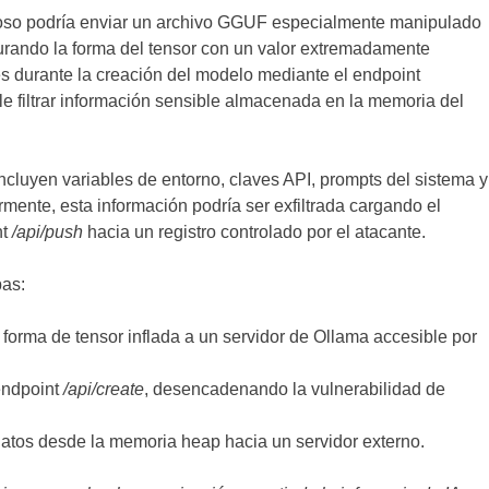
cioso podría enviar un archivo GGUF especialmente manipulado
gurando la forma del tensor con un valor extremadamente
es durante la creación del modelo mediante el endpoint
ible filtrar información sensible almacenada en la memoria del
cluyen variables de entorno, claves API, prompts del sistema y
mente, esta información podría ser exfiltrada cargando el
nt
/api/push
hacia un registro controlado por el atacante.
pas:
orma de tensor inflada a un servidor de Ollama accesible por
 endpoint
/api/create
, desencadenando la vulnerabilidad de
 datos desde la memoria heap hacia un servidor externo.