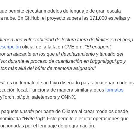
que permite ejecutar modelos de lenguaje de gran escala
la nube. En GitHub, el proyecto supera las 171,000 estrellas y
ienen una vulnerabilidad de lectura fuera de límites en el heap
escripción
oficial de la falla en CVE.org.
“El endpoint
or un atacante en los que el desplazamiento y tamaño del
ivo; durante el proceso de cuantización en fs/ggml/gguf.go y
datos más allá del búfer de memoria asignado.”
at
, es un formato de archivo diseñado para almacenar modelos
jecución local. Funciona de manera similar a otros
formatos
orch .pt/.pth, safetensors y ONNX.
el paquete
unsafe
por parte de Ollama al crear modelos desde
denominada
“WriteTo()”
. Esto permite ejecutar operaciones que
orcionadas por el lenguaje de programación.