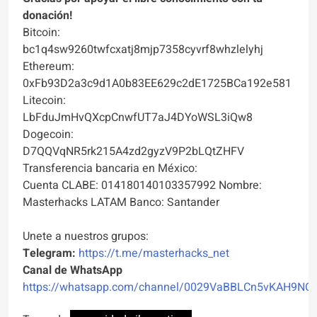
donación!
Bitcoin:
bc1q4sw9260twfcxatj8mjp7358cyvrf8whzlelyhj
Ethereum:
0xFb93D2a3c9d1A0b83EE629c2dE1725BCa192e581
Litecoin:
LbFduJmHvQXcpCnwfUT7aJ4DYoWSL3iQw8
Dogecoin:
D7QQVqNR5rk215A4zd2gyzV9P2bLQtZHFV
Transferencia bancaria en México:
Cuenta CLABE: 014180140103357992 Nombre:
Masterhacks LATAM Banco: Santander
Unete a nuestros grupos:
Telegram:
https://t.me/masterhacks_net
Canal de WhatsApp
https://whatsapp.com/channel/0029VaBBLCn5vKAH9NO