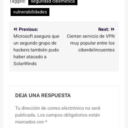
Tagged:
seguridad cibernetica
vulnerabilidades
Navegación
Previous:
Next:
Microsoft asegura que
Cierran servicio de VPN
de
un segundo grupo de
muy popular entre los
entradas
hackers también pudo
ciberdelincuentes
haber atacado a
SolarWinds
DEJA UNA RESPUESTA
Tu dirección de correo electrónico no será
publicada.
Los campos obligatorios están
marcados con
*