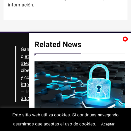
información.
Related News
Gana
#Bitcoin
solo con leer artículos, noticias
o
#tutoriales
interesantes de ciencia,
#tecnología
,
#criptomonedas
, seguridad
cibernética y más!! Sólo tienes que registrarte
y comenzar a navegar
https://t.co/1KjkllJEit
— Masterhacks (@Masterhacks_net)
August
30, 2020
Este sitio web utiliza cookies. Si continuas navegando
Vulnerabilidades de IA de Paperclip
asumimos que aceptas el uso de cookies.
Todos los derechos reservados © 2008-2026 - www.masterhacks.net
Aceptar
permiten a los hackers ejecutar