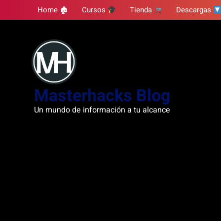
Skip
Home 🏚
Cursos
Tienda
Descargas
to
content
Masterhacks Blog
Un mundo de información a tu alcance