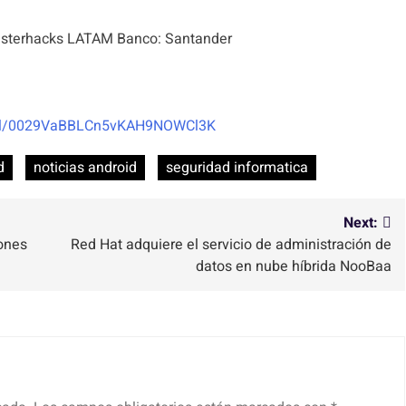
terhacks LATAM Banco: Santander
nel/0029VaBBLCn5vKAH9NOWCl3K
d
noticias android
seguridad informatica
Next:
lones
Red Hat adquiere el servicio de administración de
datos en nube híbrida NooBaa