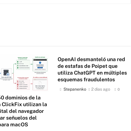
OpenAI desmanteló una red
de estafas de Poipet que
utiliza ChatGPT en múltiples
esquemas fraudulentos
Stepanenko
2 días ago
0
0 dominios de la
ClickFix utilizan la
ital del navegador
tar señuelos del
para macOS