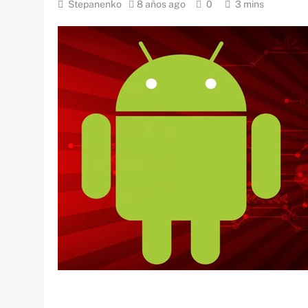
Stepanenko
8 años ago
0
3 mins