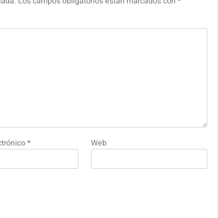
cada.
Los campos obligatorios están marcados con
*
ctrónico
*
Web