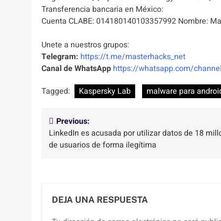
Transferencia bancaria en México:
Cuenta CLABE: 014180140103357992 Nombre: Mas
Unete a nuestros grupos:
Telegram:
https://t.me/masterhacks_net
Canal de WhatsApp
https://whatsapp.com/chan
Tagged:
Kaspersky Lab
malware para androi
Navegación
Previous:
LinkedIn es acusada por utilizar datos de 18 mil
de
de usuarios de forma ilegítima
entradas
DEJA UNA RESPUESTA