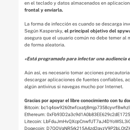
en el teclado y datos almacenados en aplicacio
frontal y enviarla.
La forma de infección es cuando se descarga inv
Según Kaspersky,
el principal objetivo del spyw
asegura que el usuario común no debe temer al ma
de forma aleatoria.
«Está programado para infectar una audiencia e
Aún así, es necesario tomar acciones precautoria
descargar aplicaciones de fuentes confiables, act
algún antivirus si navegas mucho por Internet.
Gracias por apoyar el libre conocimiento con tu do
Bitcoin: bc1q4sw9260twfcxatj8mjp7358cyvrf8whzl
Ethereum: 0xFb93D2a3c9d1A0b83EE629c2dE172
Litecoin: LbFduJmHvQXcpCnwfUT7aJ4DYoWSL3i
Dogecoin: D7QQVqNR5rk215A4zd2gyzV9P2bLQtZ