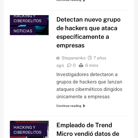
HACKING Y
Detectan nuevo grupo
CIBERDELITOS
de hackers que ataca
NOTICIAS
específicamente a
empresas
Stepanenko
7 años
ago
0
6 mins
Investigadores detectaron a
grupos de hackers que lanzan
ataques cibernéticos dirigidos
únicamente a empresas
Continue reading
Empleado de Trend
HACKING Y
CIBERDELITOS
Micro vendió datos de