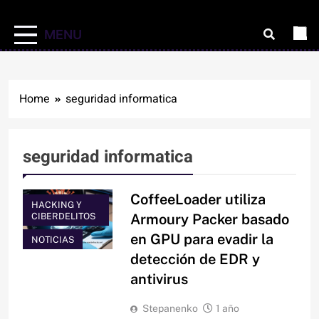
MENU
Home
seguridad informatica
seguridad informatica
CoffeeLoader utiliza
HACKING Y
CIBERDELITOS
Armoury Packer basado
en GPU para evadir la
NOTICIAS
detección de EDR y
antivirus
Stepanenko
1 año