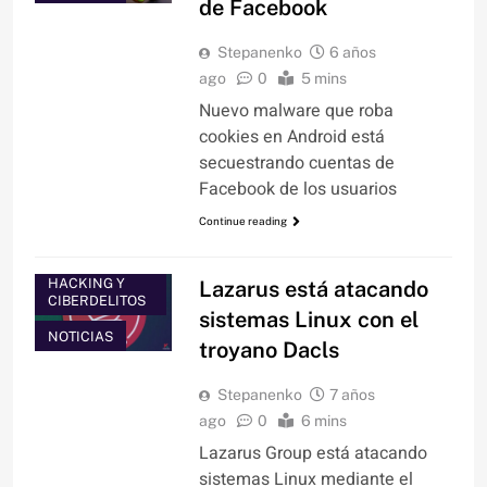
de Facebook
Stepanenko
6 años
ago
0
5 mins
Nuevo malware que roba
cookies en Android está
secuestrando cuentas de
Facebook de los usuarios
Continue reading
HACKING Y
Lazarus está atacando
CIBERDELITOS
sistemas Linux con el
NOTICIAS
troyano Dacls
Stepanenko
7 años
ago
0
6 mins
Lazarus Group está atacando
sistemas Linux mediante el