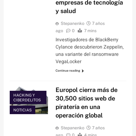
empresas de tecnología
y salud
Stepanenko
7 años
ago
0
7 mins
Investigadores de BlackBerry
Cylance descubrieron Zeppelin,
una variante del ransomware
VegaLocker
Continue reading
Europol cierra más de
HACKING Y
30,500 sitios web de
CIBERDELITOS
piratería en una
NOTICIAS
operación global
Stepanenko
7 años
ago
0
4 mins