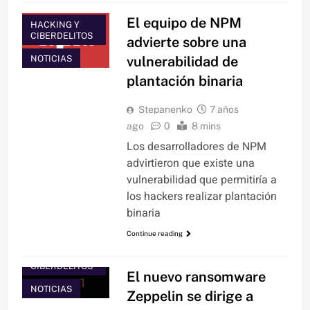
El equipo de NPM
HACKING Y
CIBERDELITOS
advierte sobre una
NOTICIAS
vulnerabilidad de
plantación binaria
Stepanenko
7 años
ago
0
8 mins
Los desarrolladores de NPM
advirtieron que existe una
vulnerabilidad que permitiría a
los hackers realizar plantación
binaria
Continue reading
HACKING Y
CIBERDELITOS
El nuevo ransomware
NOTICIAS
Zeppelin se dirige a