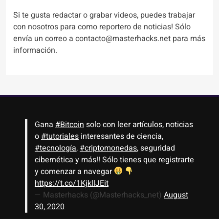
Si te gusta redactar o grabar videos, puedes trabajar
con nosotros para como reportero de noticias! Sólo
envía un correo a contacto@masterhacks.net para más
información.
Gana
#Bitcoin
solo con leer artículos, noticias
o
#tutoriales
interesantes de ciencia,
#tecnología
,
#criptomonedas
, seguridad
cibernética y más!! Sólo tienes que registrarte
y comenzar a navegar
https://t.co/1KjkllJEit
— Masterhacks (@Masterhacks_net)
August
30, 2020