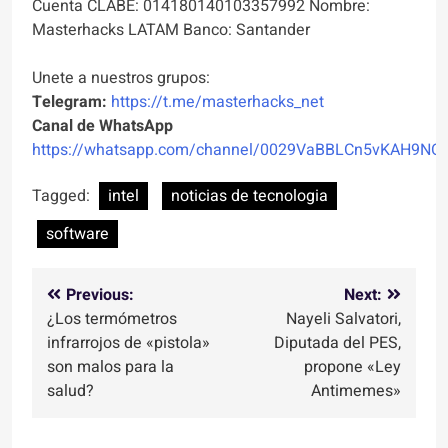
Cuenta CLABE: 014180140103357992 Nombre:
Masterhacks LATAM Banco: Santander
Unete a nuestros grupos:
Telegram:
https://t.me/masterhacks_net
Canal de WhatsApp
https://whatsapp.com/channel/0029VaBBLCn5vKAH9NO
Tagged:
intel
noticias de tecnologia
software
Navegación
Previous:
Next:
¿Los termómetros
Nayeli Salvatori,
de
infrarrojos de «pistola»
Diputada del PES,
entradas
son malos para la
propone «Ley
salud?
Antimemes»