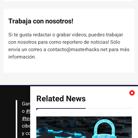
Trabaja con nosotros!
Si te gusta redactar o grabar videos, puedes trabajar
con nosotros para como reportero de noticias! Sólo
envía un correo a contacto@masterhacks.net para más
información.
Related News
Gana
#Bitcoin
solo con leer artículos, noticias
o
#tutoriales
interesantes de ciencia,
#tecnología
,
#criptomonedas
, seguridad
cibernética y más!! Sólo tienes que registrarte
y comenzar a navegar