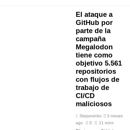
El ataque a
GitHub por
parte de la
campaña
Megalodon
tiene como
objetivo 5.561
repositorios
con flujos de
trabajo de
CI/CD
maliciosos
Stepanenko
3 meses
ago
0
11 mins