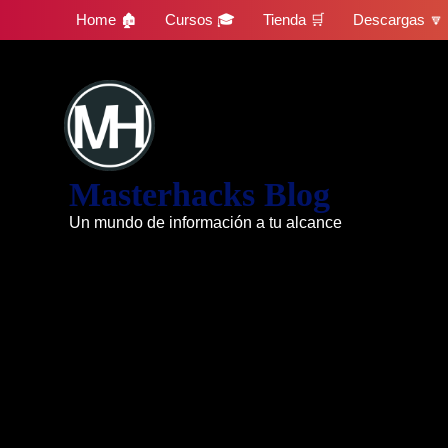
Skip
Home 🏚
Cursos 🎓
Tienda 🛒
Descargas 🔽
to
content
Masterhacks Blog
Un mundo de información a tu alcance