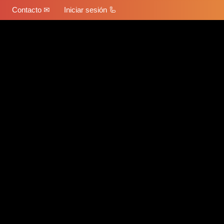
Contacto ✉
Iniciar sesión 🦾