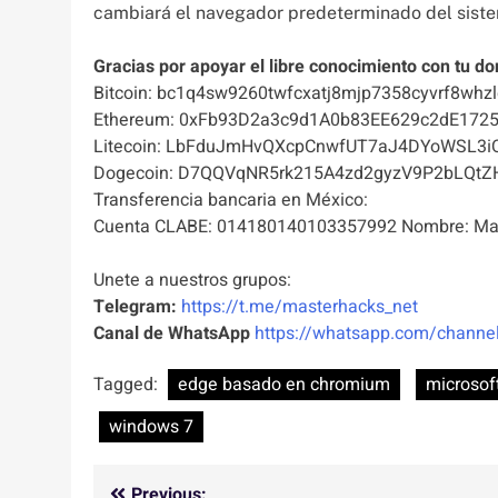
cambiará el navegador predeterminado del sist
Gracias por apoyar el libre conocimiento con tu do
Bitcoin: bc1q4sw9260twfcxatj8mjp7358cyvrf8whzl
Ethereum: 0xFb93D2a3c9d1A0b83EE629c2dE172
Litecoin: LbFduJmHvQXcpCnwfUT7aJ4DYoWSL3i
Dogecoin: D7QQVqNR5rk215A4zd2gyzV9P2bLQtZ
Transferencia bancaria en México:
Cuenta CLABE: 014180140103357992 Nombre: Mas
Unete a nuestros grupos:
Telegram:
https://t.me/masterhacks_net
Canal de WhatsApp
https://whatsapp.com/chan
Tagged:
edge basado en chromium
microsof
windows 7
Previous: