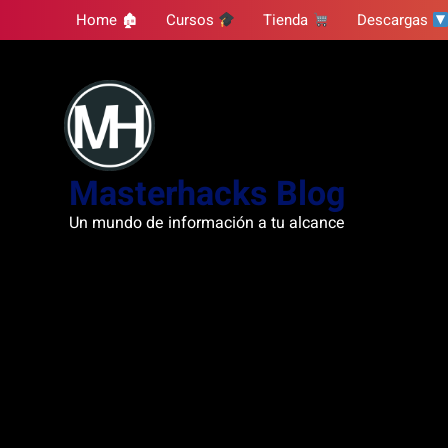
Skip
Home 🏚
Cursos
Tienda
Descargas
to
content
Masterhacks Blog
Un mundo de información a tu alcance