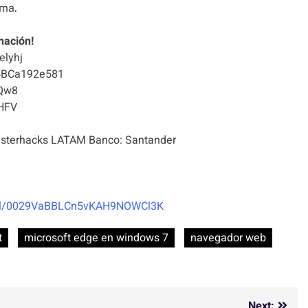
ema.
nación!
elyhj
5BCa192e581
Qw8
HFV
terhacks LATAM Banco: Santander
nel/0029VaBBLCn5vKAH9NOWCl3K
t
microsoft edge en windows 7
navegador web
Next: