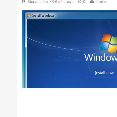
Stepanenko
6 años ago
0
4 mins