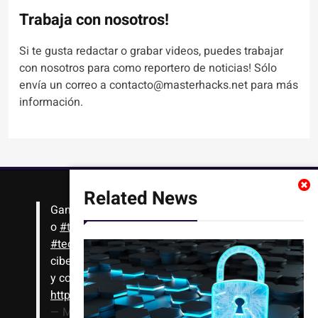
Trabaja con nosotros!
Si te gusta redactar o grabar videos, puedes trabajar
con nosotros para como reportero de noticias! Sólo
envía un correo a contacto@masterhacks.net para más
información.
Related News
Gana
#Bitcoin
solo con leer artículos, noticias
o
#tutoriales
interesantes de ciencia,
#tecnología
,
#criptomonedas
, seguridad
cibernética y más!! Sólo tienes que registrarte
y comenzar a navegar
https://t.co/1KjkllJEit
— Masterhacks (@Masterhacks_net)
August