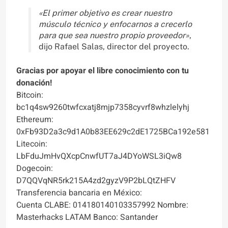
«El primer objetivo es crear nuestro
músculo técnico y enfocarnos a crecerlo
para que sea nuestro propio proveedor»
,
dijo Rafael Salas, director del proyecto.
Gracias por apoyar el libre conocimiento con tu
donación!
Bitcoin:
bc1q4sw9260twfcxatj8mjp7358cyvrf8whzlelyhj
Ethereum:
0xFb93D2a3c9d1A0b83EE629c2dE1725BCa192e581
Litecoin:
LbFduJmHvQXcpCnwfUT7aJ4DYoWSL3iQw8
Dogecoin:
D7QQVqNR5rk215A4zd2gyzV9P2bLQtZHFV
Transferencia bancaria en México:
Cuenta CLABE: 014180140103357992 Nombre:
Masterhacks LATAM Banco: Santander