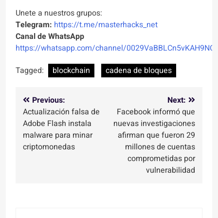
Unete a nuestros grupos:
Telegram:
https://t.me/masterhacks_net
Canal de WhatsApp
https://whatsapp.com/channel/0029VaBBLCn5vKAH9NO
Tagged:
blockchain
cadena de bloques
Navegación
Previous:
Next:
Actualización falsa de
Facebook informó que
de
Adobe Flash instala
nuevas investigaciones
entradas
malware para minar
afirman que fueron 29
criptomonedas
millones de cuentas
comprometidas por
vulnerabilidad