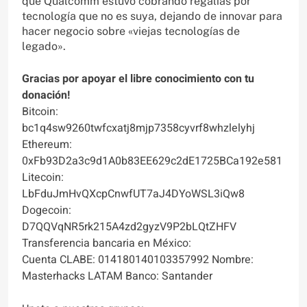
que Qualcomm estuvo cobrando regalías por
tecnología que no es suya, dejando de innovar para
hacer negocio sobre «viejas tecnologías de
legado».
Gracias por apoyar el libre conocimiento con tu
donación!
Bitcoin:
bc1q4sw9260twfcxatj8mjp7358cyvrf8whzlelyhj
Ethereum:
0xFb93D2a3c9d1A0b83EE629c2dE1725BCa192e581
Litecoin:
LbFduJmHvQXcpCnwfUT7aJ4DYoWSL3iQw8
Dogecoin:
D7QQVqNR5rk215A4zd2gyzV9P2bLQtZHFV
Transferencia bancaria en México:
Cuenta CLABE: 014180140103357992 Nombre:
Masterhacks LATAM Banco: Santander