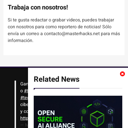
Trabaja con nosotros!
Si te gusta redactar o grabar videos, puedes trabajar
con nosotros para como reportero de noticias! Sólo
envía un correo a contacto@masterhacks.net para más
información.
Related News
Gana
#Bitcoin
solo con leer artículos, noticias
o
#tutoriales
interesantes de ciencia,
#tecnología
,
#criptomonedas
, seguridad
cibernética y más!! Sólo tienes que registrarte
y comenzar a navegar
https://t.co/1KjkllJEit
— Masterhacks (@Masterhacks_net)
August