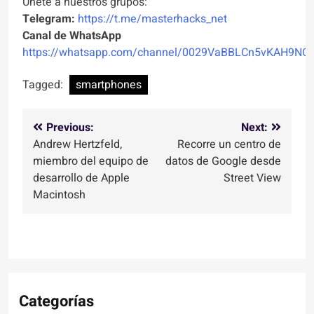
Unete a nuestros grupos:
Telegram:
https://t.me/masterhacks_net
Canal de WhatsApp
https://whatsapp.com/channel/0029VaBBLCn5vKAH9NO
Tagged:
smartphones
Navegación
Previous:
Next:
Andrew Hertzfeld,
Recorre un centro de
de
miembro del equipo de
datos de Google desde
entradas
desarrollo de Apple
Street View
Macintosh
Categorías