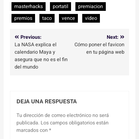
masterhacks
portatil
premiacion
premios
taco
vence
video
Navegación
Previous:
Next:
La NASA explica el
Cómo poner el favicon
de
calendario Maya y
en tu página web
entradas
asegura que no es el fin
del mundo
DEJA UNA RESPUESTA
Tu dirección de correo electrónico no será
publicada.
Los campos obligatorios están
marcados con
*