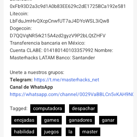
0xFb93D2a3c9d1A0b83EE629c2dE1725BCa192e581
Litecoin:
LbFduJmHvQXcpCnwfUT7aJ4DYoWSL3iQw8
Dogecoin:
D7QQVqNR5rk215A4zd2gyzV9P2bLQtZHFV
Transferencia bancaria en México:
Cuenta CLABE: 014180140103357992 Nombre:
Masterhacks LATAM Banco: Santander
Unete a nuestros grupos:
Telegram:
https://t.me/masterhacks_net
Canal de WhatsApp
https://whatsapp.com/channel/0029VaBBLCn5vKAH9NO
Tagged:
computadora
despachar
enojadas
games
ganadores
ganar
habilidad
juegos
la
master