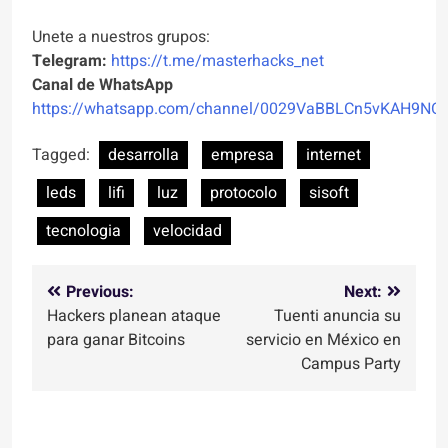
Unete a nuestros grupos:
Telegram:
https://t.me/masterhacks_net
Canal de WhatsApp
https://whatsapp.com/channel/0029VaBBLCn5vKAH9NO
Tagged:
desarrolla
empresa
internet
leds
lifi
luz
protocolo
sisoft
tecnologia
velocidad
Navegación
Previous:
Next:
Hackers planean ataque
Tuenti anuncia su
de
para ganar Bitcoins
servicio en México en
entradas
Campus Party