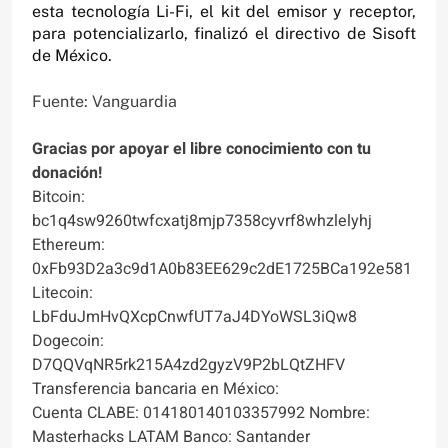
esta tecnología Li-Fi, el kit del emisor y receptor,
para potencializarlo, finalizó el directivo de Sisoft
de México.
Fuente: Vanguardia
Gracias por apoyar el libre conocimiento con tu
donación!
Bitcoin:
bc1q4sw9260twfcxatj8mjp7358cyvrf8whzlelyhj
Ethereum:
0xFb93D2a3c9d1A0b83EE629c2dE1725BCa192e581
Litecoin:
LbFduJmHvQXcpCnwfUT7aJ4DYoWSL3iQw8
Dogecoin:
D7QQVqNR5rk215A4zd2gyzV9P2bLQtZHFV
Transferencia bancaria en México:
Cuenta CLABE: 014180140103357992 Nombre:
Masterhacks LATAM Banco: Santander