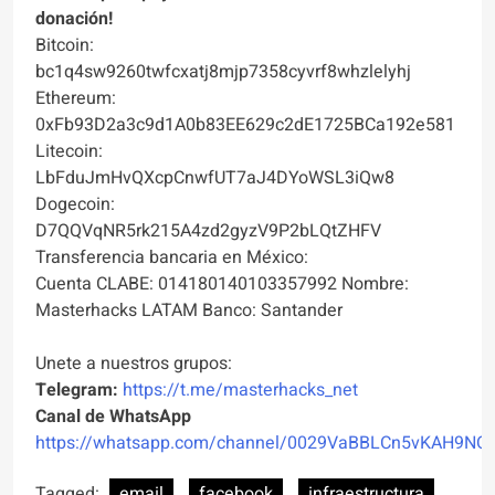
donación!
Bitcoin:
bc1q4sw9260twfcxatj8mjp7358cyvrf8whzlelyhj
Ethereum:
0xFb93D2a3c9d1A0b83EE629c2dE1725BCa192e581
Litecoin:
LbFduJmHvQXcpCnwfUT7aJ4DYoWSL3iQw8
Dogecoin:
D7QQVqNR5rk215A4zd2gyzV9P2bLQtZHFV
Transferencia bancaria en México:
Cuenta CLABE: 014180140103357992 Nombre:
Masterhacks LATAM Banco: Santander
Unete a nuestros grupos:
Telegram:
https://t.me/masterhacks_net
Canal de WhatsApp
https://whatsapp.com/channel/0029VaBBLCn5vKAH9NO
Tagged:
email
facebook
infraestructura