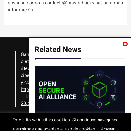
envía un correo a contacto@masterhacks.net para más
información.
Related News
Gana
#Bitcoin
solo con leer artículos, noticias
o
#tutoriales
interesantes de ciencia,
#tecnología
,
#criptomonedas
, seguridad
cibernética y más!! Sólo tienes que registrarte
y comenzar a navegar
https://t.co/1KjkllJEit
— Masterhacks (@Masterhacks_net)
August
30, 2020
NVIDIA y otras 36 organizaciones
Este sitio web utiliza cookies. Si continuas navegando
crean una alianza para impulsar la
asumimos que aceptas el uso de cookies.
Todos los derechos reservados © 2008-2026 - www.masterhacks.net
Aceptar