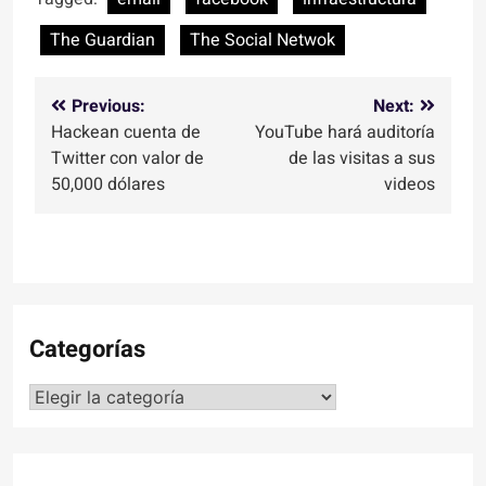
The Guardian
The Social Netwok
Navegación
Previous:
Next:
Hackean cuenta de
YouTube hará auditoría
de
Twitter con valor de
de las visitas a sus
entradas
50,000 dólares
videos
Categorías
Categorías