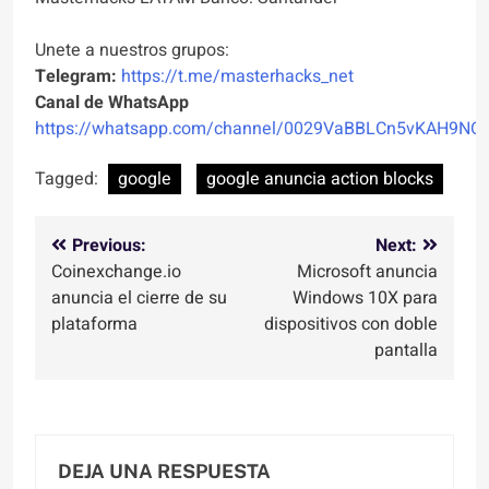
Unete a nuestros grupos:
Telegram:
https://t.me/masterhacks_net
Canal de WhatsApp
https://whatsapp.com/channel/0029VaBBLCn5vKAH9NO
Tagged:
google
google anuncia action blocks
Navegación
Previous:
Next:
Coinexchange.io
Microsoft anuncia
de
anuncia el cierre de su
Windows 10X para
entradas
plataforma
dispositivos con doble
pantalla
DEJA UNA RESPUESTA