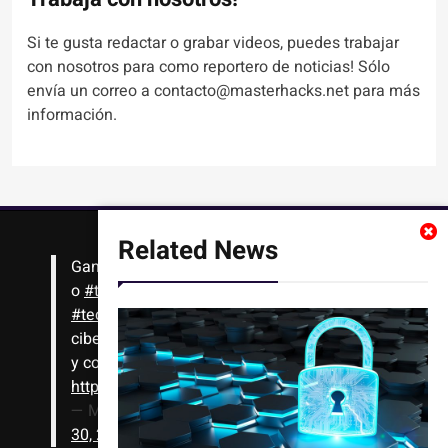
Si te gusta redactar o grabar videos, puedes trabajar
con nosotros para como reportero de noticias! Sólo
envía un correo a contacto@masterhacks.net para más
información.
Related News
Gana
#Bitcoin
solo con leer artículos, noticias
o
#tutoriales
interesantes de ciencia,
#tecnología
,
#criptomonedas
, seguridad
cibernética y más!! Sólo tienes que registrarte
y comenzar a navegar
https://t.co/1KjkllJEit
— Masterhacks (@Masterhacks_net)
August
30, 2020