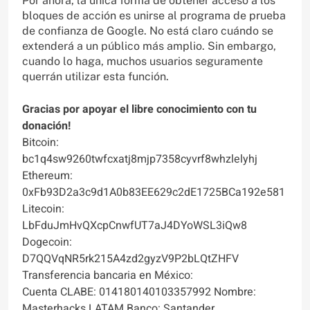
Por ahora, la única forma de obtener acceso a los
bloques de acción es unirse al programa de prueba
de confianza de Google. No está claro cuándo se
extenderá a un público más amplio. Sin embargo,
cuando lo haga, muchos usuarios seguramente
querrán utilizar esta función.
Gracias por apoyar el libre conocimiento con tu
donación!
Bitcoin:
bc1q4sw9260twfcxatj8mjp7358cyvrf8whzlelyhj
Ethereum:
0xFb93D2a3c9d1A0b83EE629c2dE1725BCa192e581
Litecoin:
LbFduJmHvQXcpCnwfUT7aJ4DYoWSL3iQw8
Dogecoin:
D7QQVqNR5rk215A4zd2gyzV9P2bLQtZHFV
Transferencia bancaria en México:
Cuenta CLABE: 014180140103357992 Nombre:
Masterhacks LATAM Banco: Santander