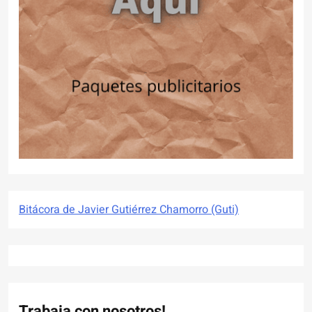
Bitácora de Javier Gutiérrez Chamorro (Guti)
Trabaja con nosotros!