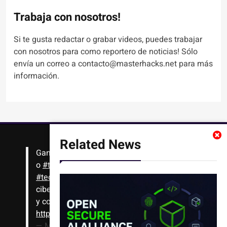
Trabaja con nosotros!
Si te gusta redactar o grabar videos, puedes trabajar
con nosotros para como reportero de noticias! Sólo
envía un correo a contacto@masterhacks.net para más
información.
Related News
Gana
#Bitcoin
solo con leer artículos, noticias
o
#tutoriales
interesantes de ciencia,
#tecnología
,
#criptomonedas
, seguridad
cibernética y más!! Sólo tienes que registrarte
y comenzar a navegar
https://t.co/1KjkllJEit
— Masterhacks (@Masterhacks_net)
August