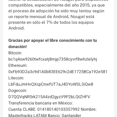
compatibles, especialmente del año 2015, ya que
el proceso de adopción ha sido muy lentoy según
un reporte mensual de Android, Nougat está
presente en sólo el 7% de todos los equipos
Android.
Gracias por apoyar el libre conocimiento con tu
donación!
Bitcoin:
bc1q4sw9260twfcxatj8mjp7358cyvrf8whzlelyhj
Ethereum:
0xFb93D2a3c9d1A0b83EE629c2dE1725BCa192e581
Litecoin:
LbFduJmHvQXcpCnwfUT7aJ4DYoWSL3iQw8
Dogecoin:
D7QQVqNR5rk215A4zd2gyzV9P2bLQtZHFV
Transferencia bancaria en México:
Cuenta CLABE: 014180140103357992 Nombre:
Masterhacks LATAM Banco: Santander