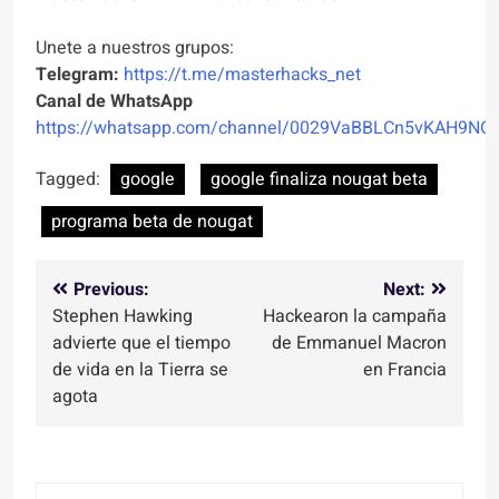
Unete a nuestros grupos:
Telegram:
https://t.me/masterhacks_net
Canal de WhatsApp
https://whatsapp.com/channel/0029VaBBLCn5vKAH9NO
Tagged:
google
google finaliza nougat beta
programa beta de nougat
Navegación
Previous:
Next:
Stephen Hawking
Hackearon la campaña
de
advierte que el tiempo
de Emmanuel Macron
entradas
de vida en la Tierra se
en Francia
agota