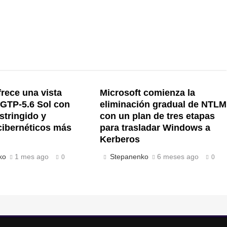
rece una vista
Microsoft comienza la
 GTP-5.6 Sol con
eliminación gradual de NTLM
stringido y
con un plan de tres etapas
cibernéticos más
para trasladar Windows a
Kerberos
ko
1 mes ago
Stepanenko
6 meses ago
0
0