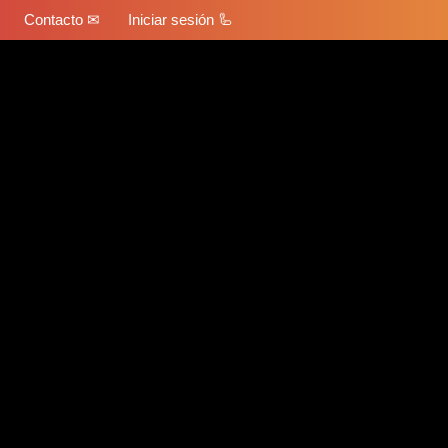
Contacto ✉
Iniciar sesión 🦾