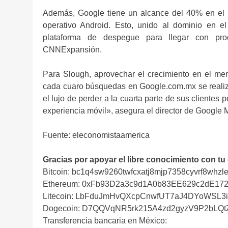
Además, Google tiene un alcance del 40% en el m
operativo Android. Esto, unido al dominio en 
plataforma de despegue para llegar con pro
CNNExpansión.
Para Slough, aprovechar el crecimiento en el mer
cada cuaro búsquedas en Google.com.mx se realiza
el lujo de perder a la cuarta parte de sus clientes
experiencia móvil», asegura el director de Google 
Fuente: eleconomistaamerica
Gracias por apoyar el libre conocimiento con tu
Bitcoin: bc1q4sw9260twfcxatj8mjp7358cyvrf8whzle
Ethereum: 0xFb93D2a3c9d1A0b83EE629c2dE17
Litecoin: LbFduJmHvQXcpCnwfUT7aJ4DYoWSL3
Dogecoin: D7QQVqNR5rk215A4zd2gyzV9P2bLQ
Transferencia bancaria en México: