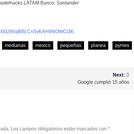
sterhacks LATAM Banco: Santander
nnel/0029VaBBLCn5vKAH9NOWCl3K
medianas
mexico
pequeñas
planea
pymes
Next:
Google cumplió 15 años
cada.
Los campos obligatorios están marcados con
*