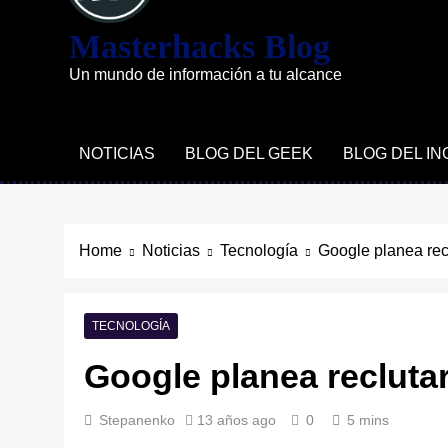
Masterhacks Blog
Un mundo de información a tu alcance
NOTICIAS
BLOG DEL GEEK
BLOG DEL I
Home
Noticias
Tecnología
Google planea rec
TECNOLOGÍA
Google planea recluta
Stepanenko
13 años ago
0
5 mins