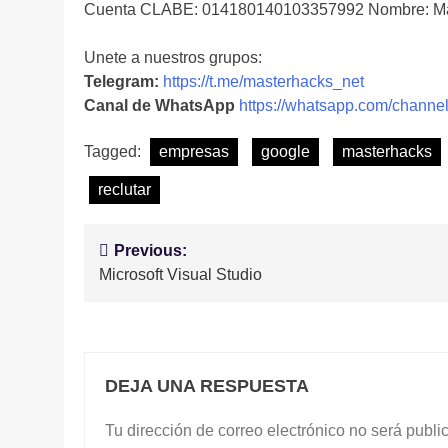
Cuenta CLABE: 014180140103357992 Nombre: Ma
Unete a nuestros grupos:
Telegram:
https://t.me/masterhacks_net
Canal de WhatsApp
https://whatsapp.com/cha
Tagged:
empresas
google
masterhacks
reclutar
Navegación
Previous:
Microsoft Visual Studio
de
entradas
DEJA UNA RESPUESTA
Tu dirección de correo electrónico no será publi