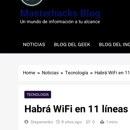
Masterhacks Blog
Un mundo de información a tu alcance
NOTICIAS
BLOG DEL GEEK
BLOG DEL IN
Home
Noticias
Tecnología
Habrá WiFi en 11
TECNOLOGÍA
Habrá WiFi en 11 líneas
Stepanenko
9 años ago
0
1 mins