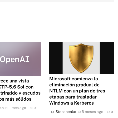
Microsoft comienza la
ece una vista
eliminación gradual de
GTP-5.6 Sol con
NTLM con un plan de tres
tringido y escudos
etapas para trasladar
os más sólidos
Windows a Kerberos
ko
1 mes ago
0
Stepanenko
6 meses ago
0