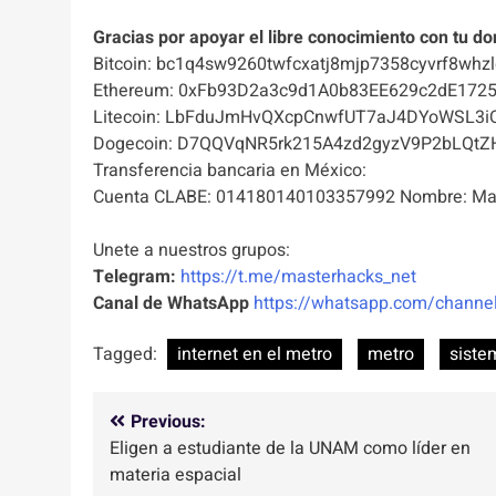
Gracias por apoyar el libre conocimiento con tu do
Bitcoin: bc1q4sw9260twfcxatj8mjp7358cyvrf8whzl
Ethereum: 0xFb93D2a3c9d1A0b83EE629c2dE172
Litecoin: LbFduJmHvQXcpCnwfUT7aJ4DYoWSL3i
Dogecoin: D7QQVqNR5rk215A4zd2gyzV9P2bLQtZ
Transferencia bancaria en México:
Cuenta CLABE: 014180140103357992 Nombre: Mas
Unete a nuestros grupos:
Telegram:
https://t.me/masterhacks_net
Canal de WhatsApp
https://whatsapp.com/chan
Tagged:
internet en el metro
metro
siste
Navegación
Previous:
Eligen a estudiante de la UNAM como líder en
de
materia espacial