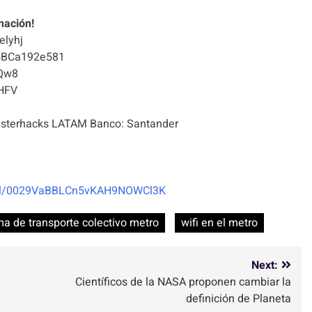
nación!
elyhj
5BCa192e581
Qw8
HFV
terhacks LATAM Banco: Santander
nel/0029VaBBLCn5vKAH9NOWCl3K
ma de transporte colectivo metro
wifi en el metro
Next:
Científicos de la NASA proponen cambiar la
definición de Planeta