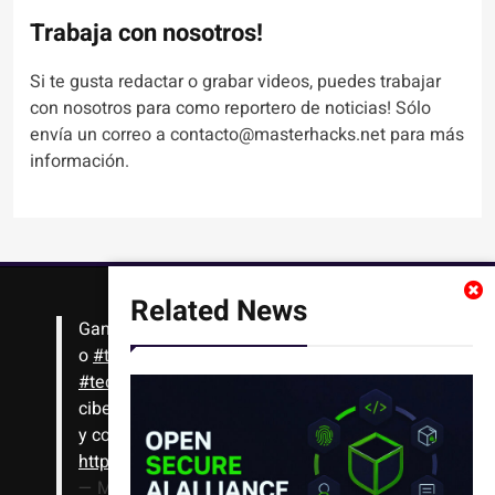
Trabaja con nosotros!
Si te gusta redactar o grabar videos, puedes trabajar
con nosotros para como reportero de noticias! Sólo
envía un correo a contacto@masterhacks.net para más
información.
Related News
Gana
#Bitcoin
solo con leer artículos, noticias
o
#tutoriales
interesantes de ciencia,
#tecnología
,
#criptomonedas
, seguridad
cibernética y más!! Sólo tienes que registrarte
y comenzar a navegar
https://t.co/1KjkllJEit
— Masterhacks (@Masterhacks_net)
August