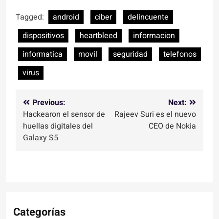
Tagged:
android
ciber
delincuente
dispositivos
heartbleed
informacion
informatica
movil
seguridad
telefonos
virus
Navegación
Previous:
Next:
Hackearon el sensor de
Rajeev Suri es el nuevo
de
huellas digitales del
CEO de Nokia
entradas
Galaxy S5
Categorías