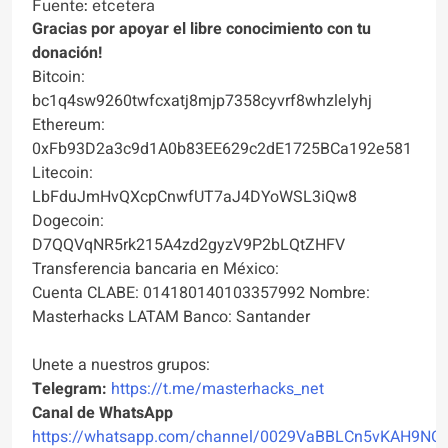
Fuente: etcetera
Gracias por apoyar el libre conocimiento con tu
donación!
Bitcoin:
bc1q4sw9260twfcxatj8mjp7358cyvrf8whzlelyhj
Ethereum:
0xFb93D2a3c9d1A0b83EE629c2dE1725BCa192e581
Litecoin:
LbFduJmHvQXcpCnwfUT7aJ4DYoWSL3iQw8
Dogecoin:
D7QQVqNR5rk215A4zd2gyzV9P2bLQtZHFV
Transferencia bancaria en México:
Cuenta CLABE: 014180140103357992 Nombre:
Masterhacks LATAM Banco: Santander
Unete a nuestros grupos:
Telegram:
https://t.me/masterhacks_net
Canal de WhatsApp
https://whatsapp.com/channel/0029VaBBLCn5vKAH9NO