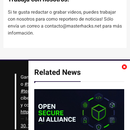
Si te gusta redactar o grabar videos, puedes trabajar
con nosotros para como reportero de noticias! Sólo
envía un correo a contacto@masterhacks.net para más
información.
Related News
Gana
#Bitcoin
solo con leer artículos, noticias
o
#tutoriales
interesantes de ciencia,
#tecnología
,
#criptomonedas
, seguridad
cibernética y más!! Sólo tienes que registrarte
y comenzar a navegar
https://t.co/1KjkllJEit
— Masterhacks (@Masterhacks_net)
August
30, 2020