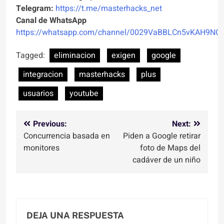
Telegram:
https://t.me/masterhacks_net
Canal de WhatsApp
https://whatsapp.com/channel/0029VaBBLCn5vKAH9NO
Tagged:
eliminacion
exigen
google
integracion
masterhacks
plus
usuarios
youtube
Navegación
Previous:
Next:
Concurrencia basada en
Piden a Google retirar
de
monitores
foto de Maps del
entradas
cadáver de un niño
DEJA UNA RESPUESTA