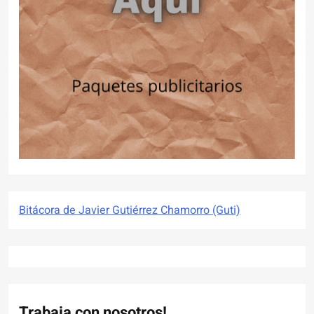
Bitácora de Javier Gutiérrez Chamorro (Guti)
Trabaja con nosotros!