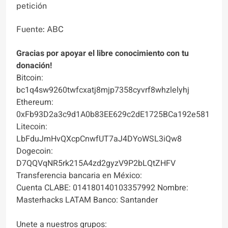
petición
Fuente: ABC
Gracias por apoyar el libre conocimiento con tu
donación!
Bitcoin:
bc1q4sw9260twfcxatj8mjp7358cyvrf8whzlelyhj
Ethereum:
0xFb93D2a3c9d1A0b83EE629c2dE1725BCa192e581
Litecoin:
LbFduJmHvQXcpCnwfUT7aJ4DYoWSL3iQw8
Dogecoin:
D7QQVqNR5rk215A4zd2gyzV9P2bLQtZHFV
Transferencia bancaria en México:
Cuenta CLABE: 014180140103357992 Nombre:
Masterhacks LATAM Banco: Santander
Unete a nuestros grupos: