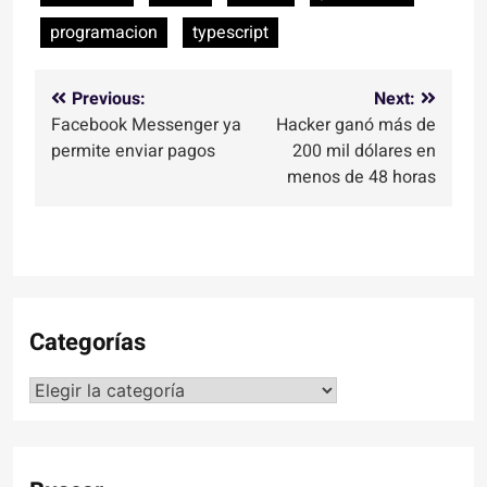
programacion
typescript
Navegación
Previous:
Next:
Facebook Messenger ya
Hacker ganó más de
de
permite enviar pagos
200 mil dólares en
entradas
menos de 48 horas
Categorías
Categorías