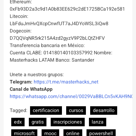
Ethereum:
0xFb93D2a3c9d1A0b83EE629c2dE1725BCa192e581
Litecoin:
LbFduJmHvQXcpCnwfUT7aJ4DYoWSL3iQw8
Dogecoin:
D7QQVqNR5rk215A4zd2gyzV9P2bLQtZHFV
Transferencia bancaria en México:
Cuenta CLABE: 014180140103357992 Nombre:
Masterhacks LATAM Banco: Santander
Unete a nuestros grupos:
Telegram:
https://t.me/masterhacks_net
Canal de WhatsApp
https://whatsapp.com/channel/0029VaBBLCn5vKAH9NO
Tagged:
certificacion
cursos
desarrollo
edx
gratis
inscripciones
lanza
microsoft
mooc
online
powershell