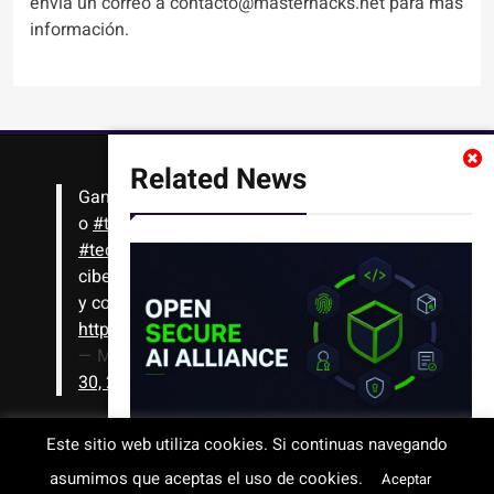
envía un correo a contacto@masterhacks.net para más
información.
Related News
Gana
#Bitcoin
solo con leer artículos, noticias
o
#tutoriales
interesantes de ciencia,
#tecnología
,
#criptomonedas
, seguridad
cibernética y más!! Sólo tienes que registrarte
y comenzar a navegar
https://t.co/1KjkllJEit
— Masterhacks (@Masterhacks_net)
August
30, 2020
NVIDIA y otras 36 organizaciones
Este sitio web utiliza cookies. Si continuas navegando
crean una alianza para impulsar la
Todos los derechos reservados © 2008-2026 - www.masterhacks.net
asumimos que aceptas el uso de cookies.
Aceptar
seguridad abierta en inteligencia