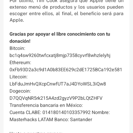
Por último, Tim Cook asegura que Apple tiene un
extenso menú de productos y los usuarios pueden
escoger entre ellos, al final, el beneficio será para
Apple.
Gracias por apoyar el libre conocimiento con tu
donación!
Bitcoin:
bc1q4sw9260twfcxatj8mjp7358cyvrf8whzlelyhj
Ethereum:
0xFb93D2a3c9d1A0b83EE629c2dE1725BCa192e581
Litecoin:
LbFduJmHvQXcpCnwfUT7aJ4DYoWSL3iQw8
Dogecoin:
D7QQVqNR5rk215A4zd2gyzV9P2bLQtZHFV
Transferencia bancaria en México:
Cuenta CLABE: 014180140103357992 Nombre:
Masterhacks LATAM Banco: Santander