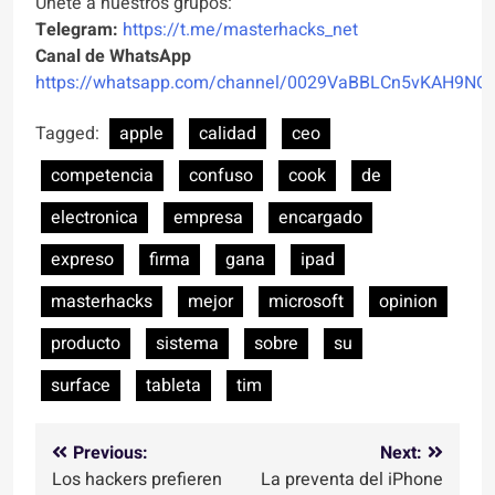
Unete a nuestros grupos:
Telegram:
https://t.me/masterhacks_net
Canal de WhatsApp
https://whatsapp.com/channel/0029VaBBLCn5vKAH9NO
Tagged:
apple
calidad
ceo
competencia
confuso
cook
de
electronica
empresa
encargado
expreso
firma
gana
ipad
masterhacks
mejor
microsoft
opinion
producto
sistema
sobre
su
surface
tableta
tim
Navegación
Previous:
Next:
Los hackers prefieren
La preventa del iPhone