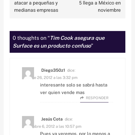
de
atacar a pequeñas y
5 llega a México en
entradas
medianas empresas
noviembre
0 thoughts on “
Tim Cook asegura que
Surface es un producto confuso
”
dice:
Diego350z1
octubre 26, 2012 a las 3:32 pm
interesante solo se sabrá hasta
ver quien vende mas
RESPONDER
dice:
Jesús Cota
noviembre 6, 2012 a las 10:57 pm
Pues ya veremos, por lo menos a