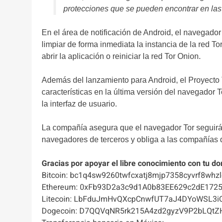
protecciones que se pueden encontrar en las 
En el área de notificación de Android, el navegador
limpiar de forma inmediata la instancia de la red To
abrir la aplicación o reiniciar la red Tor Onion.
Además del lanzamiento para Android, el Proyecto 
características en la última versión del navegador
la interfaz de usuario.
La compañía asegura que el navegador Tor seguirá 
navegadores de terceros y obliga a las compañías d
Gracias por apoyar el libre conocimiento con tu do
Bitcoin: bc1q4sw9260twfcxatj8mjp7358cyvrf8whzl
Ethereum: 0xFb93D2a3c9d1A0b83EE629c2dE172
Litecoin: LbFduJmHvQXcpCnwfUT7aJ4DYoWSL3i
Dogecoin: D7QQVqNR5rk215A4zd2gyzV9P2bLQtZ