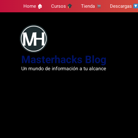
Skip
Home 🏚
Cursos
Tienda
Descargas
to
content
Masterhacks Blog
Un mundo de información a tu alcance