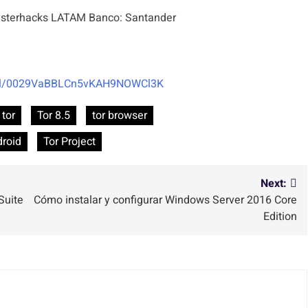
terhacks LATAM Banco: Santander
nel/0029VaBBLCn5vKAH9NOWCl3K
tor
Tor 8.5
tor browser
droid
Tor Project
Next:
Suite
Cómo instalar y configurar Windows Server 2016 Core
Edition