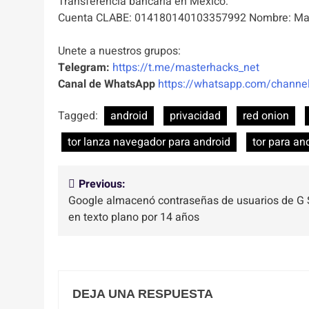
Transferencia bancaria en México:
Cuenta CLABE: 014180140103357992 Nombre: Mas
Unete a nuestros grupos:
Telegram:
https://t.me/masterhacks_net
Canal de WhatsApp
https://whatsapp.com/chan
Tagged:
android
privacidad
red onion
tor lanza navegador para android
tor para an
Navegación
Previous:
Google almacenó contraseñas de usuarios de G 
de
en texto plano por 14 años
entradas
DEJA UNA RESPUESTA