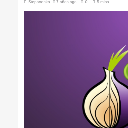
Stepanenko
7 años ago
0
5 mins