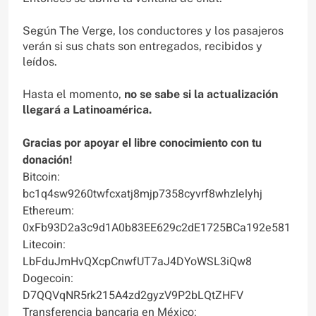
Según The Verge, los conductores y los pasajeros
verán si sus chats son entregados, recibidos y
leídos.
Hasta el momento,
no se sabe si la actualización
llegará a Latinoamérica.
Gracias por apoyar el libre conocimiento con tu
donación!
Bitcoin:
bc1q4sw9260twfcxatj8mjp7358cyvrf8whzlelyhj
Ethereum:
0xFb93D2a3c9d1A0b83EE629c2dE1725BCa192e581
Litecoin:
LbFduJmHvQXcpCnwfUT7aJ4DYoWSL3iQw8
Dogecoin:
D7QQVqNR5rk215A4zd2gyzV9P2bLQtZHFV
Transferencia bancaria en México: