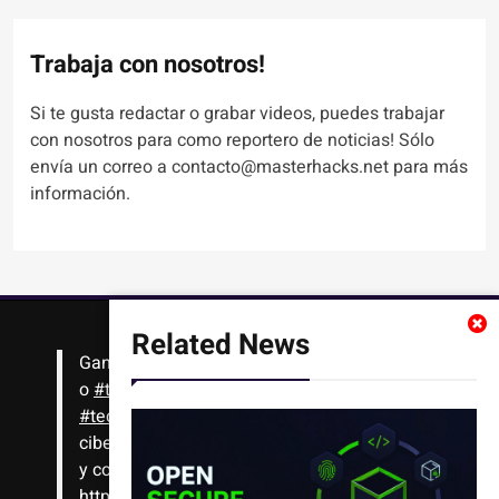
Trabaja con nosotros!
Si te gusta redactar o grabar videos, puedes trabajar
con nosotros para como reportero de noticias! Sólo
envía un correo a contacto@masterhacks.net para más
información.
Related News
Gana
#Bitcoin
solo con leer artículos, noticias
o
#tutoriales
interesantes de ciencia,
#tecnología
,
#criptomonedas
, seguridad
cibernética y más!! Sólo tienes que registrarte
y comenzar a navegar
https://t.co/1KjkllJEit