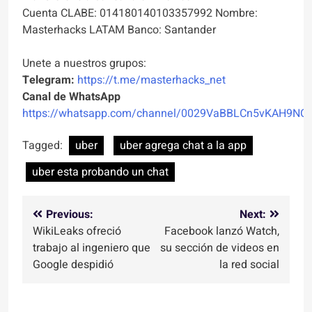
Cuenta CLABE: 014180140103357992 Nombre:
Masterhacks LATAM Banco: Santander
Unete a nuestros grupos:
Telegram:
https://t.me/masterhacks_net
Canal de WhatsApp
https://whatsapp.com/channel/0029VaBBLCn5vKAH9NO
Tagged:
uber
uber agrega chat a la app
uber esta probando un chat
Navegación
Previous:
Next:
WikiLeaks ofreció
Facebook lanzó Watch,
de
trabajo al ingeniero que
su sección de videos en
entradas
Google despidió
la red social