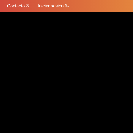
Contacto ✉
Iniciar sesión 🦾