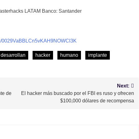
sterhacks LATAM Banco: Santander
nnel/0029VaBBLCn5vKAH9NOWCl3K
desarrollan
hacker
humano
implante
Next:
te de
El hacker más buscado por el FBI es ruso y ofrecen
$100,000 dólares de recompensa