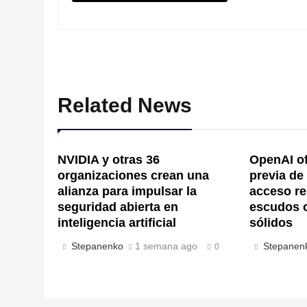
Related News
NVIDIA y otras 36
OpenAI of
organizaciones crean una
previa de
alianza para impulsar la
acceso re
seguridad abierta en
escudos 
inteligencia artificial
sólidos
Stepanenko
1 semana ago
Stepanen
0