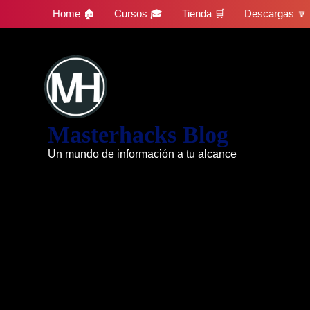
Skip
Home 🏚
Cursos 🎓
Tienda 🛒
Descargas 🔽
to
content
Masterhacks Blog
Un mundo de información a tu alcance