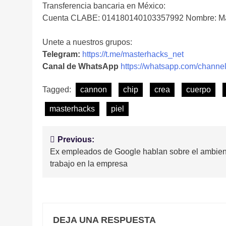
Transferencia bancaria en México:
Cuenta CLABE: 014180140103357992 Nombre: Ma
Unete a nuestros grupos:
Telegram:
https://t.me/masterhacks_net
Canal de WhatsApp
https://whatsapp.com/cha
Tagged:
cannon
chip
crea
cuerpo
masterhacks
piel
Navegación
Previous:
Ex empleados de Google hablan sobre el ambien
de
trabajo en la empresa
entradas
DEJA UNA RESPUESTA