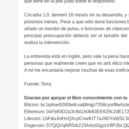
que tiene en la piel justo sobre el dispositivo.
Circadia 1.0. demoró 18 meses en su desarrollo, y
próximos meses. Pese a que sólo tiene funciones b
añadir un monitor de pulso, o funciones de interco
principal preocupación debería ser el tamaño del
realiza la intervención.
La entrevista está en inglés, pero vale la pena hace
personas que realmente creen que es anti ético in
A mí me encantaría mejorar muchas de esas inefici
Fuente: Terra
Gracias por apoyar el libre conocimiento con tu
Bitcoin: bc1q4sw9260twfcxatj8mjp7358cyvrf8whzle
Ethereum: 0xFb93D2a3c9d1A0b83EE629c2dE17
Litecoin: LbFduJmHvQXcpCnwfUT7aJ4DYoWSL3
Dogecoin: D7QQVqNR5rk215A4zd2gyzV9P2bLQ