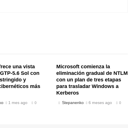
rece una vista
Microsoft comienza la
 GTP-5.6 Sol con
eliminación gradual de NTLM
stringido y
con un plan de tres etapas
cibernéticos más
para trasladar Windows a
Kerberos
ko
1 mes ago
Stepanenko
6 meses ago
0
0