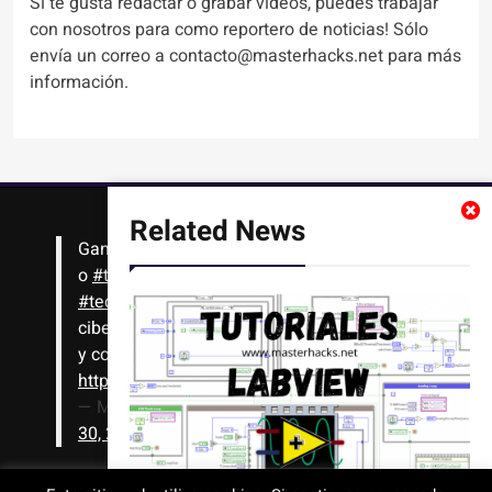
Si te gusta redactar o grabar videos, puedes trabajar
con nosotros para como reportero de noticias! Sólo
envía un correo a contacto@masterhacks.net para más
información.
Related News
Gana
#Bitcoin
solo con leer artículos, noticias
o
#tutoriales
interesantes de ciencia,
#tecnología
,
#criptomonedas
, seguridad
cibernética y más!! Sólo tienes que registrarte
y comenzar a navegar
https://t.co/1KjkllJEit
— Masterhacks (@Masterhacks_net)
August
30, 2020