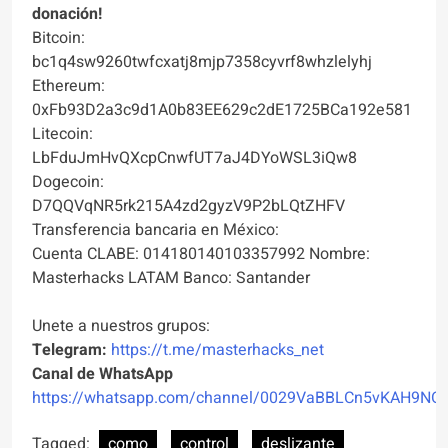
donación!
Bitcoin:
bc1q4sw9260twfcxatj8mjp7358cyvrf8whzlelyhj
Ethereum:
0xFb93D2a3c9d1A0b83EE629c2dE1725BCa192e581
Litecoin:
LbFduJmHvQXcpCnwfUT7aJ4DYoWSL3iQw8
Dogecoin:
D7QQVqNR5rk215A4zd2gyzV9P2bLQtZHFV
Transferencia bancaria en México:
Cuenta CLABE: 014180140103357992 Nombre:
Masterhacks LATAM Banco: Santander
Unete a nuestros grupos:
Telegram:
https://t.me/masterhacks_net
Canal de WhatsApp
https://whatsapp.com/channel/0029VaBBLCn5vKAH9NO
Tagged:
como
control
deslizante