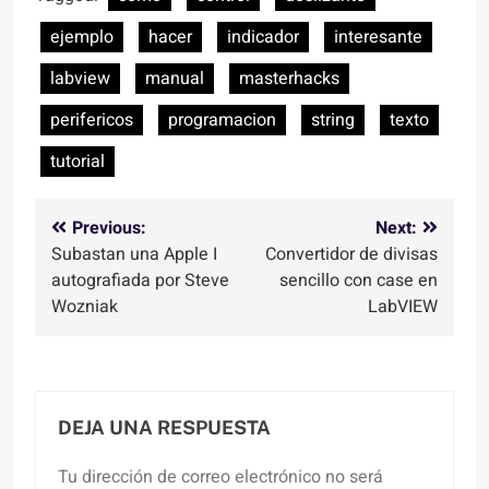
ejemplo
hacer
indicador
interesante
labview
manual
masterhacks
perifericos
programacion
string
texto
tutorial
Navegación
Previous:
Next:
Subastan una Apple I
Convertidor de divisas
de
autografiada por Steve
sencillo con case en
entradas
Wozniak
LabVIEW
DEJA UNA RESPUESTA
Tu dirección de correo electrónico no será