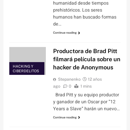
humanidad desde tiempos
prehistóricos. Los seres
humanos han buscado formas
de…
Continue reading
Productora de Brad Pitt
filmará película sobre un
hacker de Anonymous
HACKING Y
CIBERDELITOS
Stepanenko
12 años
ago
0
1 mins
Brad Pitt y su equipo productor
y ganador de un Oscar por “12
Years a Slave” harán un nuevo…
Continue reading