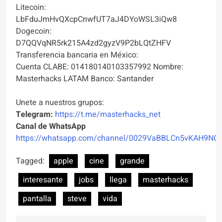
Litecoin:
LbFduJmHvQXcpCnwfUT7aJ4DYoWSL3iQw8
Dogecoin:
D7QQVqNR5rk215A4zd2gyzV9P2bLQtZHFV
Transferencia bancaria en México:
Cuenta CLABE: 014180140103357992 Nombre:
Masterhacks LATAM Banco: Santander
Unete a nuestros grupos:
Telegram:
https://t.me/masterhacks_net
Canal de WhatsApp
https://whatsapp.com/channel/0029VaBBLCn5vKAH9NO
Tagged:
apple
cine
grande
interesante
jobs
llega
masterhacks
pantalla
steve
vida