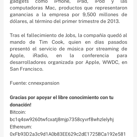
gadgets como iPhone, iPad, iPod y las
computadoras Mac, productos que representaron
ganancias a la empresa por 9,500 millones de
dólares, al término del primer trimestre de 2013.
Tras el fallecimiento de Jobs, la compañía quedó al
mando de Tim Cook, quien en días pasados
presentó el servicio de música por streaming de
Apple, iRadio, en la conferencia para
desarrolladores organizada por Apple, WWDC, en
San Francisco.
Fuente: cnnexpansion
Gracias por apoyar el libre conocimiento con tu
donación!
Bitcoin:
bc1q4sw9260twfcxatj8mjp7358cyvrf8whzlelyhj
Ethereum:
0xFb93D2a3c9d1A0b83EE629c2dE1725BCa192e581