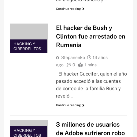
Continue reading
El hacker de Bush y
Clinton fue arrestado en
Rumania
HACKING Y
CIBERDELITOS
Stepanenko
13 años
ago
0
1 mins
El hacker Guccifer, quien el año
pasado accedió a las cuentas
de correo de la familia Bush y
reveló…
Continue reading
3 millones de usuarios
HACKING Y
de Adobe sufrieron robo
CIBERDELITOS