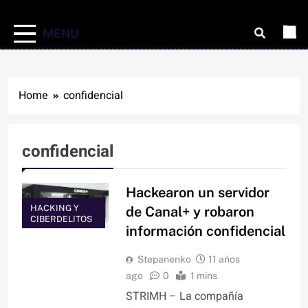
MENU
Home
confidencial
confidencial
Hackearon un servidor
HACKING Y
de Canal+ y robaron
CIBERDELITOS
información confidencial
Stepanenko
11 años
ago
0
1 mins
STRIMH – La compañía