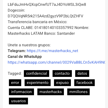
LbFduJmHvQXcpCnwfUT7aJ4DYoWSL3iQw8
Dogecoin:
D7QQVqNR5rk215A4zd2gyzV9P2bLQtZHFV
Transferencia bancaria en México:
Cuenta CLABE: 014180140103357992 Nombre:
Masterhacks LATAM Banco: Santander
Unete a nuestros grupos:
Telegram:
https://t.me/masterhacks_net
Canal de WhatsApp
https://whatsapp.com/channel/0029VaBBLCn5vKAH9NO
Tagged:
confidencial
contacto
datos
error
experimento
expuso
facebook
informacion
masterhacks
mmillones
usuarios