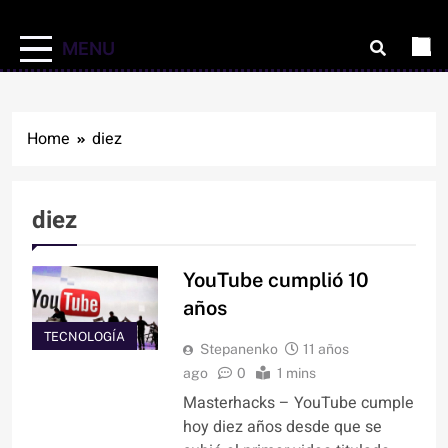
MENU
Home
diez
diez
YouTube cumplió 10
años
TECNOLOGÍA
Stepanenko
11 años
ago
0
1 mins
Masterhacks – YouTube cumple
hoy diez años desde que se