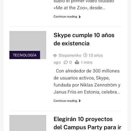
subió el primer video titulado
«Me at the Zoo», desde…
Continue reading
Skype cumple 10 años
de existencia
TECNOLOGÍA
Stepanenko
13 años
ago
0
1 mins
Con alrededor de 300 millones
de usuarios activos, Skype,
fundada por Niklas Zennström y
Janus Friis en Estonia, celebra…
Continue reading
Elegirán 10 proyectos
del Campus Party para ir