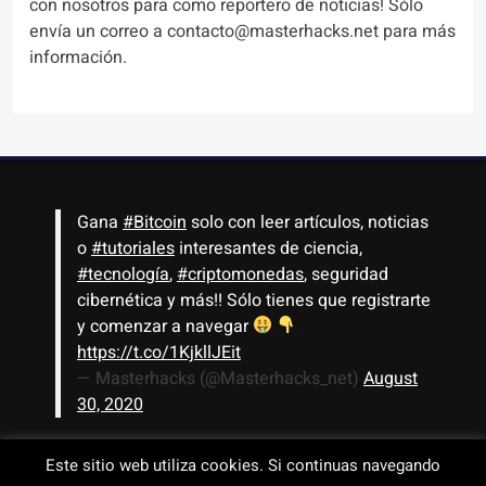
con nosotros para como reportero de noticias! Sólo
envía un correo a contacto@masterhacks.net para más
información.
Gana
#Bitcoin
solo con leer artículos, noticias
o
#tutoriales
interesantes de ciencia,
#tecnología
,
#criptomonedas
, seguridad
cibernética y más!! Sólo tienes que registrarte
y comenzar a navegar
https://t.co/1KjkllJEit
— Masterhacks (@Masterhacks_net)
August
30, 2020
Este sitio web utiliza cookies. Si continuas navegando