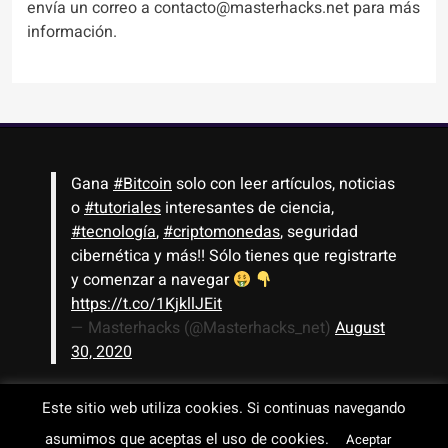
envía un correo a contacto@masterhacks.net para más
información.
Gana
#Bitcoin
solo con leer artículos, noticias
o
#tutoriales
interesantes de ciencia,
#tecnología
,
#criptomonedas
, seguridad
cibernética y más!! Sólo tienes que registrarte
y comenzar a navegar
https://t.co/1KjkllJEit
— Masterhacks (@Masterhacks_net)
August
30, 2020
Este sitio web utiliza cookies. Si continuas navegando
asumimos que aceptas el uso de cookies.
Todos los derechos reservados © 2008-2026 - www.masterhacks.net
Aceptar