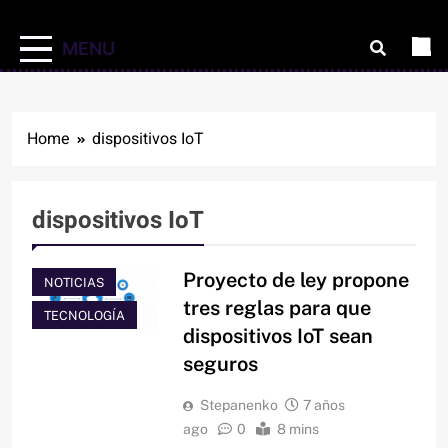
MENU
Home
dispositivos IoT
dispositivos IoT
Proyecto de ley propone
NOTICIAS
tres reglas para que
TECNOLOGÍA
dispositivos IoT sean
seguros
Stepanenko
7 años
ago
0
8 mins