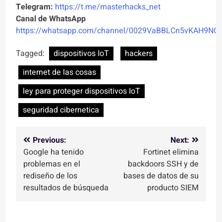
Telegram:
https://t.me/masterhacks_net
Canal de WhatsApp
https://whatsapp.com/channel/0029VaBBLCn5vKAH9NO
Tagged:
dispositivos IoT
hackers
internet de las cosas
ley para proteger dispositivos IoT
seguridad cibernetica
Navegación
Previous:
Next:
Google ha tenido
Fortinet elimina
de
problemas en el
backdoors SSH y de
entradas
rediseño de los
bases de datos de su
resultados de búsqueda
producto SIEM