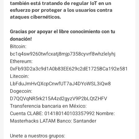
también está tratando de regular IoT en un
esfuerzo por proteger a los usuarios contra
ataques cibernéticos.
Gracias por apoyar el libre conocimiento con tu
donación!
Bitcoin:
bc1q4sw9260twfcxatj8mjp7358cyvrf8whzlelyhj
Ethereum:
0xFb93D2a3c9d1A0b83EE629c2dE1725BCa192e581
Litecoin:
LbFduJmHvQXcpCnwfUT7aJ4DYoWSL3iQw8
Dogecoin:
D7QQVqNR5rk215A4zd2gyzV9P2bLQtZHFV
Transferencia bancaria en México:
Cuenta CLABE: 014180140103357992 Nombre:
Masterhacks LATAM Banco: Santander
Unete a nuestros grupos: