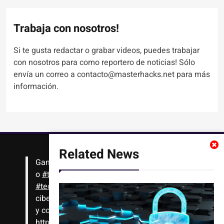
Trabaja con nosotros!
Si te gusta redactar o grabar videos, puedes trabajar
con nosotros para como reportero de noticias! Sólo
envía un correo a contacto@masterhacks.net para más
información.
Related News
Gana
#Bitcoin
solo con leer artículos, noticias
o
#tutoriales
interesantes de ciencia,
#tecnología
,
#criptomonedas
, seguridad
cibernética y más!! Sólo tienes que registrarte
y comenzar a navegar
https://t.co/1KjkllJEit