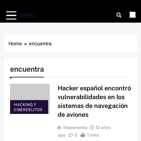
MENU
Home
encuentra
encuentra
Hacker español encontró
vulnerabilidades en los
sistemas de navegación
HACKING Y
CIBERDELITOS
de aviones
Stepanenko
12 años
ago
0
1 mins