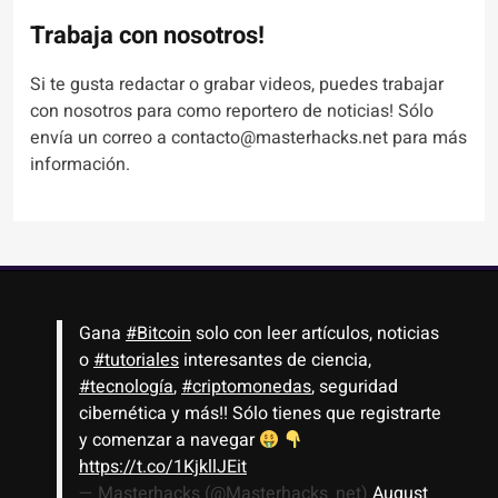
Trabaja con nosotros!
Si te gusta redactar o grabar videos, puedes trabajar
con nosotros para como reportero de noticias! Sólo
envía un correo a contacto@masterhacks.net para más
información.
Gana
#Bitcoin
solo con leer artículos, noticias
o
#tutoriales
interesantes de ciencia,
#tecnología
,
#criptomonedas
, seguridad
cibernética y más!! Sólo tienes que registrarte
y comenzar a navegar
https://t.co/1KjkllJEit
— Masterhacks (@Masterhacks_net)
August