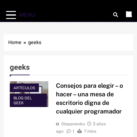
MENU
Home
geeks
geeks
Consejos para elegir – o
ARTÍCULOS
hacer – una mesa de
BLOG DEL
escritorio digna de
GEEK
cualquier programador
Stepanenko
3 años
ago
1
7 mins