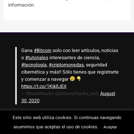
información.
Gana
#Bitcoin
solo con leer artículos, noticias
o
#tutoriales
interesantes de ciencia,
#tecnología
,
#criptomonedas
, seguridad
cibernética y más!! Sólo tienes que registrarte
y comenzar a navegar
https://t.co/1KjkllJEit
— Masterhacks (@Masterhacks_net)
August
30, 2020
Este sitio web utiliza cookies. Si continuas navegando
Todos los derechos reservados © 2008-2026 - www.masterhacks.net
asumimos que aceptas el uso de cookies.
Aceptar