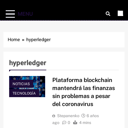
MENU
Home
hyperledger
hyperledger
Plataforma blockchain
NOTICIAS
mantendrá las finanzas
TECNOLOGÍA
sin problemas a pesar
del coronavirus
Stepanenko
6 años
ago
0
4 mins