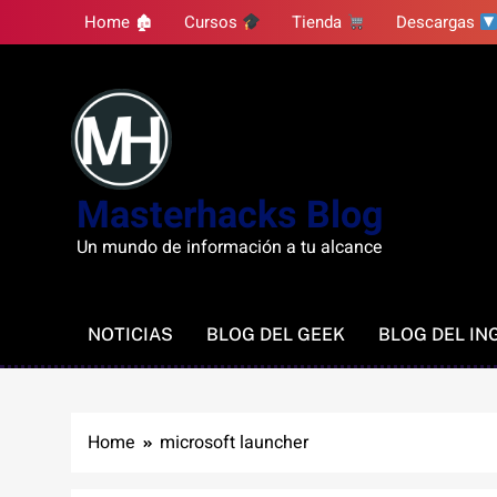
Skip
Home 🏚
Cursos
Tienda
Descargas
to
content
Masterhacks Blog
Un mundo de información a tu alcance
NOTICIAS
BLOG DEL GEEK
BLOG DEL IN
Home
microsoft launcher