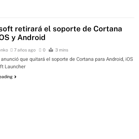
soft retirará el soporte de Cortana
iOS y Android
enko
7 años ago
0
3 mins
 anunció que quitará el soporte de Cortana para Android, iOS
ft Launcher
reading