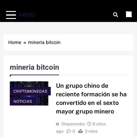
MENU
Home
mineria bitcoin
mineria bitcoin
Un grupo chino de
CRIPTOMONEDAS
reciente formación se ha
NOTICIAS
convertido en el sexto
mayor grupo minero
Stepanenko
6 años
ago
0
3 mins