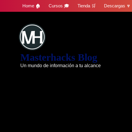
Skip
Home 🏚
Cursos 🎓
Tienda 🛒
Descargas 🔽
to
content
Masterhacks Blog
Un mundo de información a tu alcance