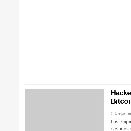
Hacke
Bitco
Stepane
Las empre
después d