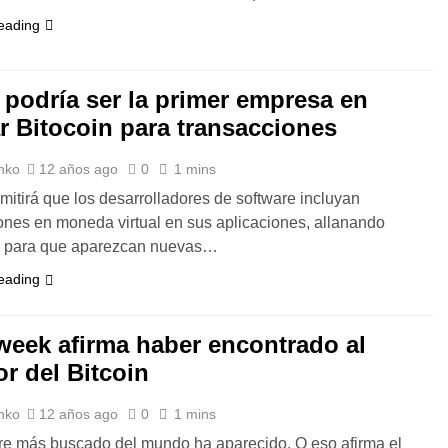
eading
 podría ser la primer empresa en
ar Bitocoin para transacciones
nko
12 años ago
0
1 mins
mitirá que los desarrolladores de software incluyan
ones en moneda virtual en sus aplicaciones, allanando
o para que aparezcan nuevas…
eading
eek afirma haber encontrado al
or del Bitcoin
nko
12 años ago
0
1 mins
e más buscado del mundo ha aparecido. O eso afirma el