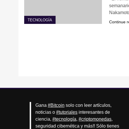
semanario
Nakamoto
TECNOLOGÍA
Continue r
Gana
#Bitcoin
solo con leer artículos,
noticias o
#tutoriales
interesantes de
ciencia,
#tecnología
,
#criptomonedas
,
seguridad cibernética y más!! Sólo tienes