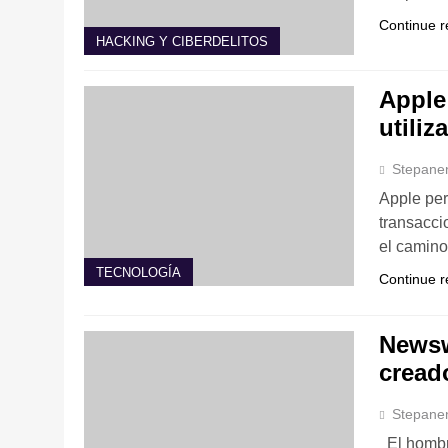
Continue r
HACKING Y CIBERDELITOS
Apple
utiliz
Stepane
Apple per
transacci
el camin
TECNOLOGÍA
Continue r
Newsw
cread
Stepane
El hombr