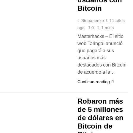
Bitcoin
Stepanenko
11 años
ago
0
1 mins
Masterhacks – El sitio
web Taringa! anunció
que pagará a sus
usuarios más
destacados con Bitcoin
de acuerdo a la…
Continue reading
Robaron más
de 5 millones
de dólares en
Bitcoin de