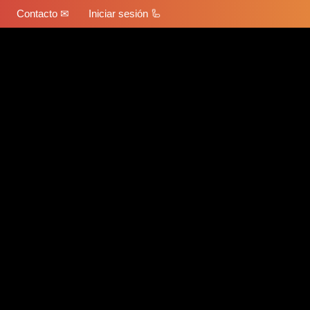
Contacto ✉
Iniciar sesión 🦾