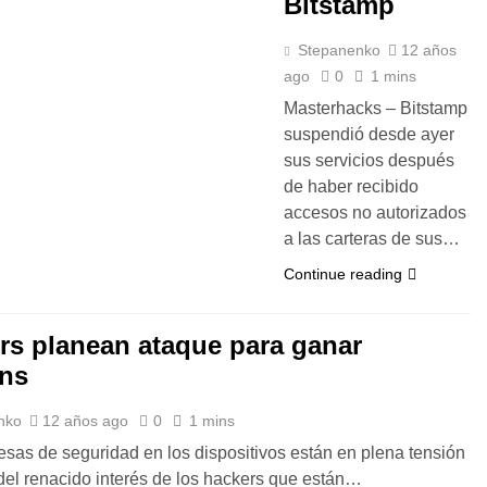
Bitstamp
Stepanenko
12 años
ago
0
1 mins
Masterhacks – Bitstamp
suspendió desde ayer
sus servicios después
de haber recibido
accesos no autorizados
a las carteras de sus…
Continue reading
rs planean ataque para ganar
ins
nko
12 años ago
0
1 mins
sas de seguridad en los dispositivos están en plena tensión
el renacido interés de los hackers que están…