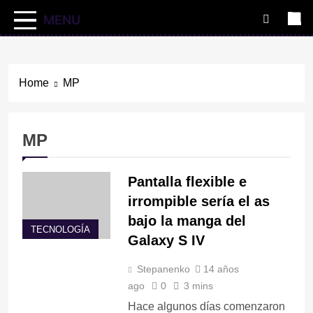
MENU
Home
MP
MP
Pantalla flexible e
irrompible sería el as
bajo la manga del
TECNOLOGÍA
Galaxy S IV
Stepanenko
14 años
ago
0
3 mins
Hace algunos días comenzaron