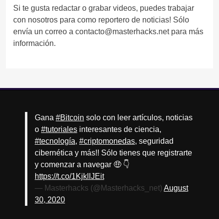
Si te gusta redactar o grabar videos, puedes trabajar
con nosotros para como reportero de noticias! Sólo
envía un correo a contacto@masterhacks.net para más
información.
Gana
#Bitcoin
solo con leer artículos, noticias
o
#tutoriales
interesantes de ciencia,
#tecnología
,
#criptomonedas
, seguridad
cibernética y más!! Sólo tienes que registrarte
y comenzar a navegar 🤑 👇
https://t.co/1KjkllJEit
— Masterhacks (@Masterhacks_net)
August
30, 2020