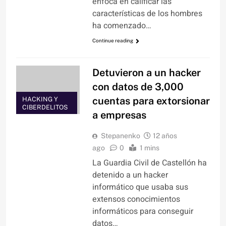
enfoca en calificar las
características de los hombres
ha comenzado…
Continue reading
Detuvieron a un hacker
con datos de 3,000
cuentas para extorsionar
HACKING Y
CIBERDELITOS
a empresas
Stepanenko
12 años
ago
0
1 mins
La Guardia Civil de Castellón ha
detenido a un hacker
informático que usaba sus
extensos conocimientos
informáticos para conseguir
datos…