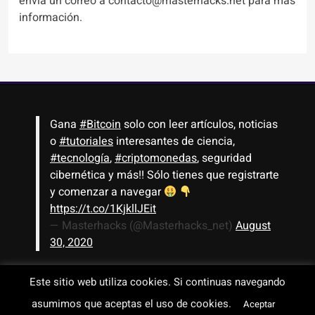
envía un correo a contacto@masterhacks.net para más
información.
Gana
#Bitcoin
solo con leer artículos, noticias
o
#tutoriales
interesantes de ciencia,
#tecnología
,
#criptomonedas
, seguridad
cibernética y más!! Sólo tienes que registrarte
y comenzar a navegar
https://t.co/1KjkllJEit
— Masterhacks (@Masterhacks_net)
August
30, 2020
Este sitio web utiliza cookies. Si continuas navegando
asumimos que aceptas el uso de cookies.
Todos los derechos reservados © 2008-2026 - www.masterhacks.net
Aceptar