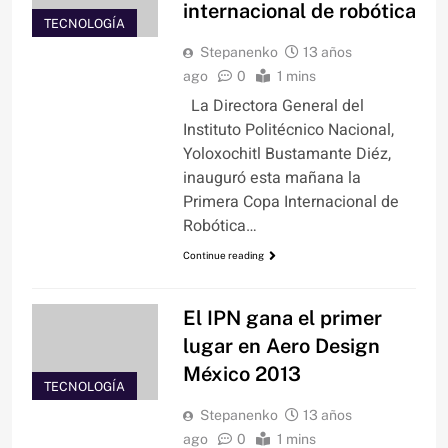
internacional de robótica
TECNOLOGÍA
Stepanenko
13 años
ago
0
1 mins
La Directora General del
Instituto Politécnico Nacional,
Yoloxochitl Bustamante Diéz,
inauguró esta mañana la
Primera Copa Internacional de
Robótica…
Continue reading
El IPN gana el primer
lugar en Aero Design
México 2013
TECNOLOGÍA
Stepanenko
13 años
ago
0
1 mins