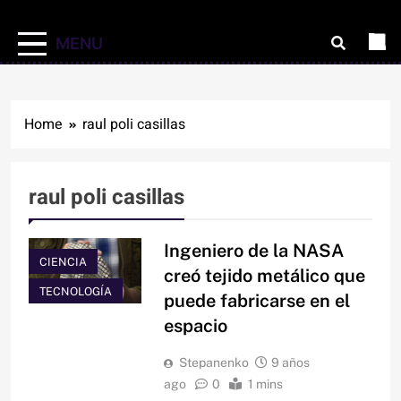
MENU
Home
raul poli casillas
raul poli casillas
Ingeniero de la NASA
CIENCIA
creó tejido metálico que
TECNOLOGÍA
puede fabricarse en el
espacio
Stepanenko
9 años
ago
0
1 mins