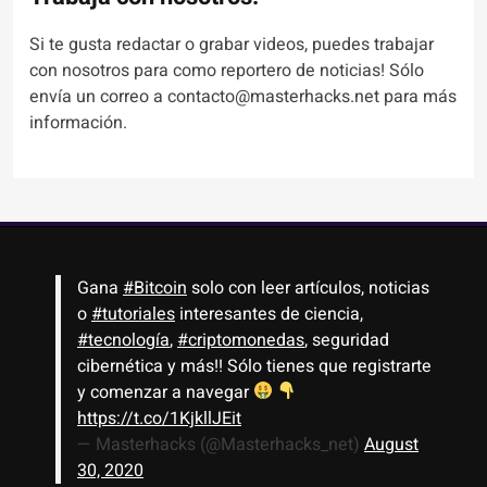
Si te gusta redactar o grabar videos, puedes trabajar
con nosotros para como reportero de noticias! Sólo
envía un correo a contacto@masterhacks.net para más
información.
Gana
#Bitcoin
solo con leer artículos, noticias
o
#tutoriales
interesantes de ciencia,
#tecnología
,
#criptomonedas
, seguridad
cibernética y más!! Sólo tienes que registrarte
y comenzar a navegar
https://t.co/1KjkllJEit
— Masterhacks (@Masterhacks_net)
August
30, 2020