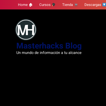
Skip
Home 🏚
Cursos
Tienda
Descargas
to
content
Masterhacks Blog
Un mundo de información a tu alcance