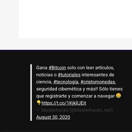
Gana
#Bitcoin
solo con leer artículos,
noticias o
#tutoriales
interesantes de
ciencia,
#tecnología
,
#criptomonedas
,
seguridad cibernética y más!! Sólo tienes
que registrarte y comenzar a navegar
https://t.co/1KjkllJEit
— Masterhacks (@Masterhacks_net)
August 30, 2020