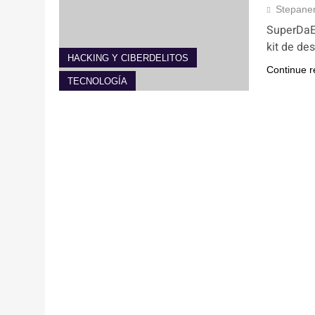
Stepane
SuperDaE,
kit de de
HACKING Y CIBERDELITOS
Continue r
TECNOLOGÍA