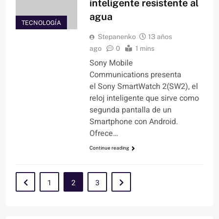
inteligente resistente al
agua
TECNOLOGÍA
Stepanenko
13 años
ago
0
1 mins
Sony Mobile
Communications presenta
el Sony SmartWatch 2(SW2), el
reloj inteligente que sirve como
segunda pantalla de un
Smartphone con Android.
Ofrece…
Continue reading
1
2
3