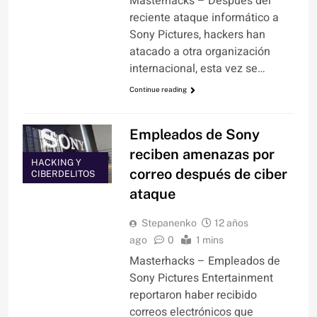
Masterhacks – Después del
reciente ataque informático a
Sony Pictures, hackers han
atacado a otra organización
internacional, esta vez se…
Continue reading
Empleados de Sony
reciben amenazas por
HACKING Y
correo después de ciber
CIBERDELITOS
ataque
Stepanenko
12 años
ago
0
1 mins
Masterhacks – Empleados de
Sony Pictures Entertainment
reportaron haber recibido
correos electrónicos que