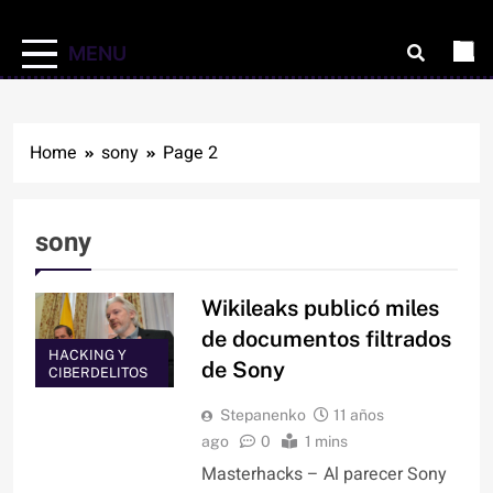
MENU
Home
sony
Page 2
sony
Wikileaks publicó miles
de documentos filtrados
HACKING Y
de Sony
CIBERDELITOS
Stepanenko
11 años
ago
0
1 mins
Masterhacks – Al parecer Sony