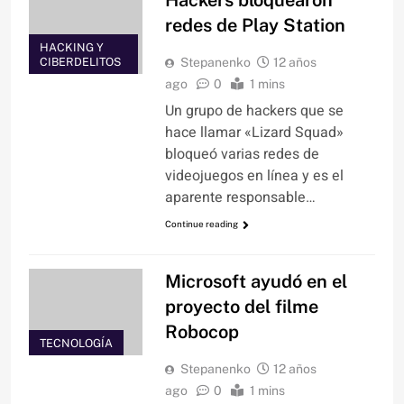
Hackers bloquearon
redes de Play Station
HACKING Y
CIBERDELITOS
Stepanenko
12 años
ago
0
1 mins
Un grupo de hackers que se
hace llamar «Lizard Squad»
bloqueó varias redes de
videojuegos en línea y es el
aparente responsable…
Continue reading
Microsoft ayudó en el
proyecto del filme
Robocop
TECNOLOGÍA
Stepanenko
12 años
ago
0
1 mins