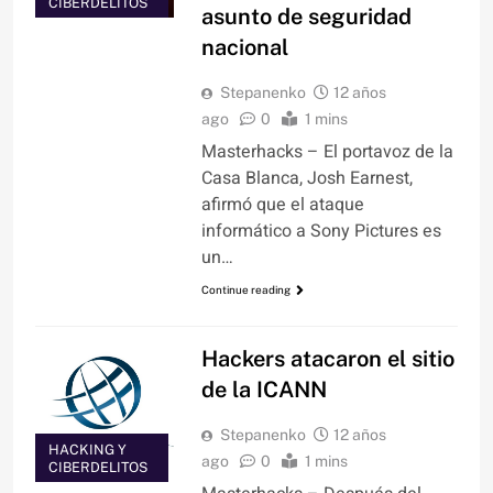
CIBERDELITOS
asunto de seguridad
nacional
Stepanenko
12 años
ago
0
1 mins
Masterhacks – El portavoz de la
Casa Blanca, Josh Earnest,
afirmó que el ataque
informático a Sony Pictures es
un…
Continue reading
Hackers atacaron el sitio
de la ICANN
Stepanenko
12 años
HACKING Y
ago
0
1 mins
CIBERDELITOS