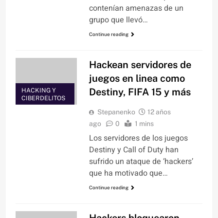
contenían amenazas de un
grupo que llevó…
Continue reading
Hackean servidores de
juegos en linea como
Destiny, FIFA 15 y más
HACKING Y
CIBERDELITOS
Stepanenko
12 años
ago
0
1 mins
Los servidores de los juegos
Destiny y Call of Duty han
sufrido un ataque de ‘hackers’
que ha motivado que…
Continue reading