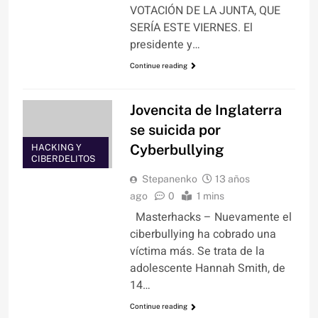
VOTACIÓN DE LA JUNTA, QUE
SERÍA ESTE VIERNES. El
presidente y…
Continue reading
Jovencita de Inglaterra
se suicida por
Cyberbullying
HACKING Y
CIBERDELITOS
Stepanenko
13 años
ago
0
1 mins
Masterhacks – Nuevamente el
ciberbullying ha cobrado una
víctima más. Se trata de la
adolescente Hannah Smith, de
14…
Continue reading