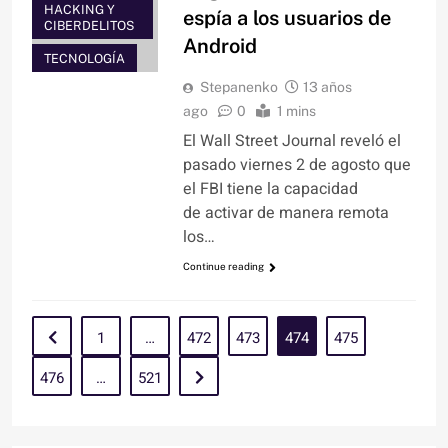
HACKING Y
espía a los usuarios de
CIBERDELITOS
Android
TECNOLOGÍA
Stepanenko
13 años
ago
0
1 mins
El Wall Street Journal reveló el
pasado viernes 2 de agosto que
el FBI tiene la capacidad
de activar de manera remota
los…
Continue reading
1
…
472
473
474
475
476
…
521