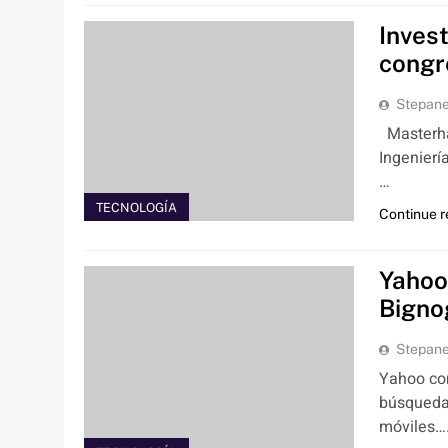
Inves
congr
Stepan
Masterha
Ingenierí
…
TECNOLOGÍA
Continue 
Yahoo
Bigno
Stepan
Yahoo co
búsqueda 
móviles…