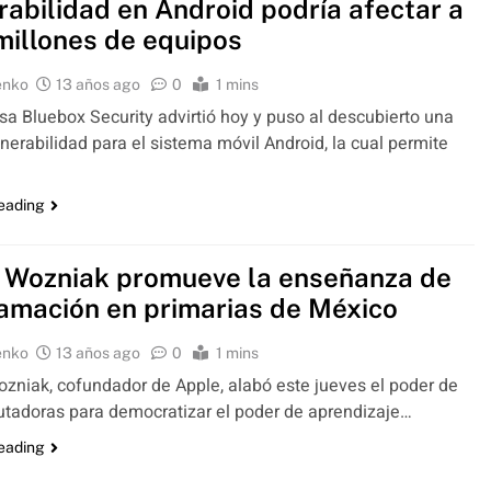
rabilidad en Android podría afectar a
millones de equipos
enko
13 años ago
0
1 mins
a Bluebox Security advirtió hoy y puso al descubierto una
nerabilidad para el sistema móvil Android, la cual permite
reading
 Wozniak promueve la enseñanza de
amación en primarias de México
enko
13 años ago
0
1 mins
niak, cofundador de Apple, alabó este jueves el poder de
tadoras para democratizar el poder de aprendizaje…
reading