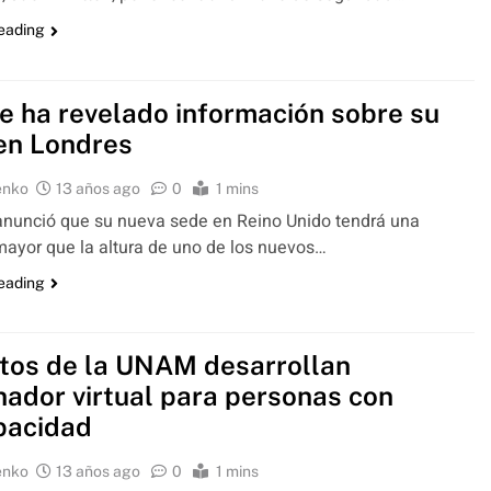
reading
e ha revelado información sobre su
en Londres
enko
13 años ago
0
1 mins
nunció que su nueva sede en Reino Unido tendrá una
mayor que la altura de uno de los nuevos…
reading
tos de la UNAM desarrollan
nador virtual para personas con
pacidad
enko
13 años ago
0
1 mins