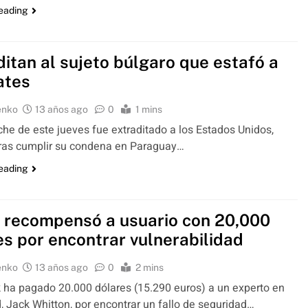
reading
ditan al sujeto búlgaro que estafó a
ates
enko
13 años ago
0
1 mins
he de este jueves fue extraditado a los Estados Unidos,
tras cumplir su condena en Paraguay…
reading
 recompensó a usuario con 20,000
es por encontrar vulnerabilidad
enko
13 años ago
0
2 mins
ha pagado 20.000 dólares (15.290 euros) a un experto en
, Jack Whitton, por encontrar un fallo de seguridad…