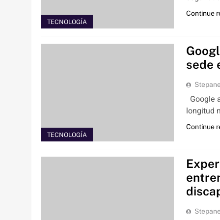
Continue 
TECNOLOGÍA
Googl
sede 
Stepan
Google a
longitud 
Continue 
TECNOLOGÍA
Exper
entre
disca
Stepan