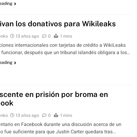
reading
ivan los donativos para Wikileaks
enko
13 años ago
0
1 mins
iones internacionales con tarjetas de crédito a WikiLeaks
 funcionar, después que un tribunal islandés obligara a los…
reading
scente en prisión por broma en
book
enko
13 años ago
0
1 mins
tario en Facebook durante una discusión acerca de un
o fue suficiente para que Justin Carter quedara tras…