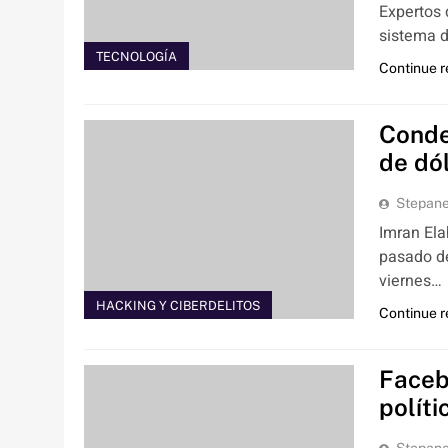
Expertos 
sistema d
TECNOLOGÍA
Continue 
Conde
de dó
Stepan
Imran Ela
pasado de
viernes…
HACKING Y CIBERDELITOS
Continue 
Faceb
políti