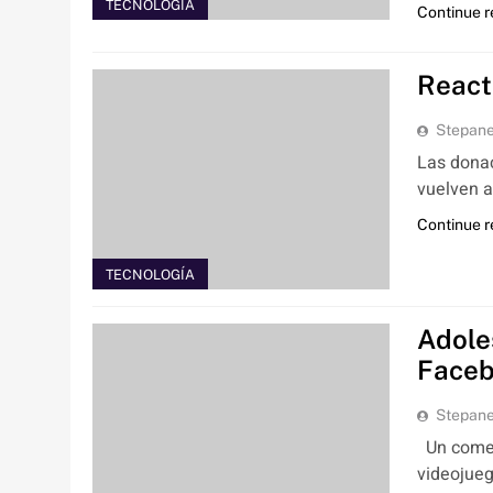
TECNOLOGÍA
Continue 
React
Stepan
Las donac
vuelven a
Continue 
TECNOLOGÍA
Adole
Face
Stepan
Un comen
videojueg