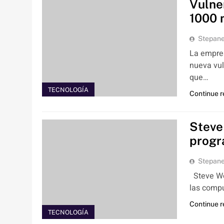
Vulne
1000 
Stepan
La empres
nueva vul
que…
TECNOLOGÍA
Continue 
Steve
progr
Stepan
Steve Woz
las compu
Continue 
TECNOLOGÍA