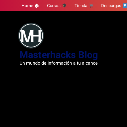
Skip
Home 🏚
Cursos
Tienda
Descargas
to
content
Masterhacks Blog
Un mundo de información a tu alcance